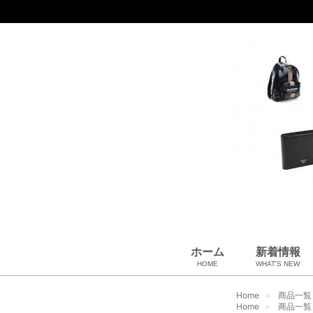
ホーム
新着情報
HOME
WHAT'S NEW
財布
バッグ＆ポーチ
アロマ＆フレグランス
アパレル
靴
帽子
腕時計
サングラス
ネクタイ
ベルト
小物・筆記
アクセサリ
ベビー用品
雑貨・その他
USED Hermès
USED CHANEL
USED other
Home
商品一覧
Home
商品一覧