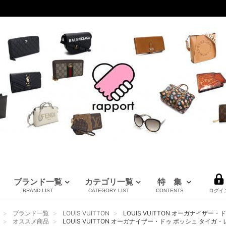
ブランド一覧
カテゴリ一覧
特 集
BRAND LIST
CATEGORY LIST
CONTENTS
ログイ
LOUIS VUITTON
CHANEL
HERMES
全てのブランドを見る
ブランド一覧
LOUIS VUITTON
LOUIS VUITTON オーガナイザー
ルイヴィトン
シャネル
エルメス
オススメ商品
LOUIS VUITTON オーガナイザー・ドゥ ポッシュ タイガ・