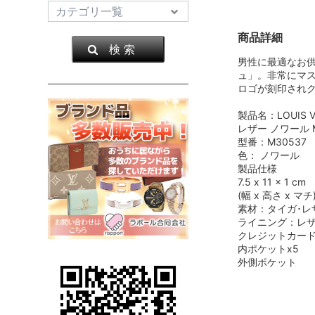
商品詳細
検 索
男性に最適なお供
ュ」。非常にマス
ロゴが刻印され
製品名：LOUIS
レザー ノワール M
型番：M30537
色： ノワール
製品仕様
7.5 x 11 x 1 cm
(幅 x 高さ x マチ
素材：タイガ･レ
ライニング：レ
クレジットカード
内ポケットx5
外側ポケット