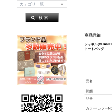
検 索
商品詳細
シャネル(CHANEL
トートバッグ
品名
状態
品番
カラー(カラーNo