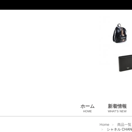
ホーム
新着情報
HOME
WHAT'S NEW
財布
バッグ＆ポーチ
アロマ＆フレグランス
アパレル
靴
帽子
腕時計
サングラス
ネクタイ
ベルト
小物・筆記
アクセサリ
ベビー用品
雑貨・その他
USED Hermès
USED CHANEL
USED other
Home
商品一覧
シャネル CHAN