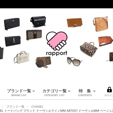
ブランド一覧
カテゴリ一覧
特 集
BRAND LIST
CATEGORY LIST
CONTENTS
ログイ
LOUIS VUITTON
CHANEL
HERMES
全てのブランドを見る
ブランド一覧
CHANEL
ルイヴィトン
シャネル
エルメス
EL トートバッグ ブランド ドーヴィルラインMM A67001 ドーヴィルMM ベージュ系 bag-