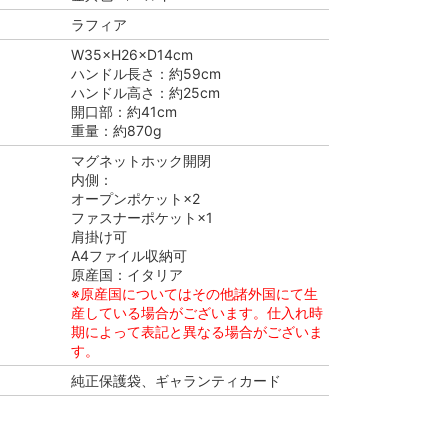
ラフィア
W35×H26×D14cm
ハンドル長さ：約59cm
ハンドル高さ：約25cm
開口部：約41cm
重量：約870g
マグネットホック開閉
内側：
オープンポケット×2
ファスナーポケット×1
肩掛け可
A4ファイル収納可
原産国：イタリア
※原産国についてはその他諸外国にて生
産している場合がございます。仕入れ時
期によって表記と異なる場合がございま
す。
純正保護袋、ギャランティカード