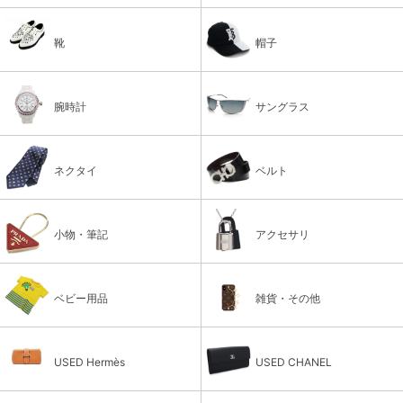
靴
帽子
腕時計
サングラス
ネクタイ
ベルト
小物・筆記
アクセサリ
ベビー用品
雑貨・その他
USED Hermès
USED CHANEL