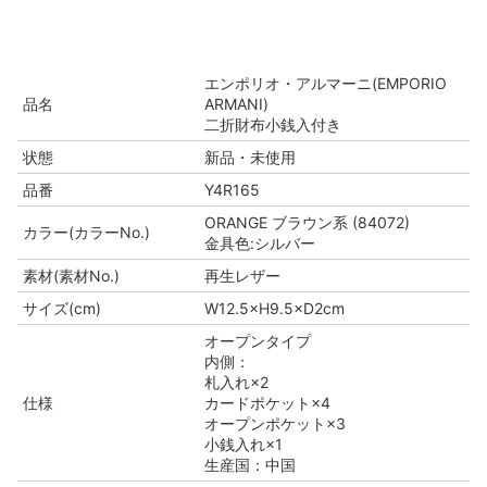
エンポリオ・アルマーニ(EMPORIO
品名
ARMANI)
二折財布小銭入付き
状態
新品・未使用
品番
Y4R165
ORANGE ブラウン系 (84072)
カラー(カラーNo.)
金具色:シルバー
素材(素材No.)
再生レザー
サイズ(cm)
W12.5×H9.5×D2cm
オープンタイプ
内側：
札入れ×2
仕様
カードポケット×4
オープンポケット×3
小銭入れ×1
生産国：中国