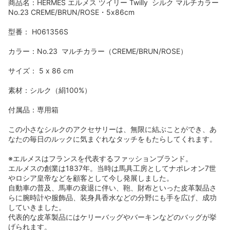
商品名：HERMES エルメス ツイリー Twilly シルク マルチカラー
No.23 CREME/BRUN/ROSE・5x86cm
型番： H061356S
カラー：No.23 マルチカラー（CREME/BRUN/ROSE）
サイズ： 5 x 86 cm
素材：シルク（絹100%）
付属品：専用箱
この小さなシルクのアクセサリーは、無限に結ぶことができ、あ
なたの毎日のルックに気まぐれなタッチをもたらしてくれます。
※エルメスはフランスを代表するファッションブランド。
エルメスの創業は1837年。当時は馬具工房としてナポレオン7世
やロシア皇帝などを顧客として今し発展しました。
自動車の普及、馬車の衰退に伴い、鞄、財布といった皮革製品さ
らに腕時計や服飾品、装身具香水などの分野にも手を広げ、成功
していきました。
代表的な皮革製品にはケリーバッグやバーキンなどのバッグが挙
げられます。