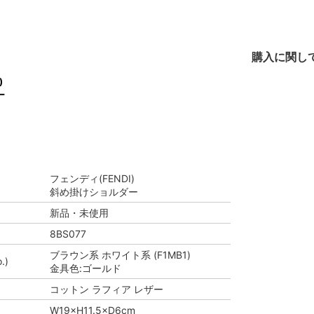
購入に関し
)
ー
フェンディ(FENDI)
斜め掛けショルダー
新品・未使用
8BS077
ブラウン系 ホワイト系 (F1MB1)
.)
金具色:ゴールド
コットン ラフィア レザー
W19×H11.5×D6cm