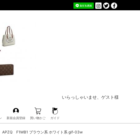
いらっしゃいませ、ゲスト様
ン
新規会員登録
買い物かご
ガイド
APZQ F1MB1 ブラウン系 ホワイト系 gif-03w