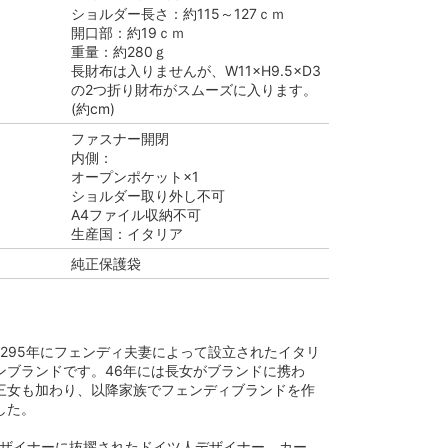
ショルダー長さ：約115～127ｃｍ
開口部：約19ｃｍ
重量：約280ｇ
長財布は入りませんが、W11×H9.5×D3
の2つ折り財布がスムーズに入ります。
(約cm)
ファスナー開閉
内側：
オープンポケット×1
ショルダー取り外し不可
A4ファイル収納不可
生産国：イタリア
純正保護袋
1295年にフェンディ夫妻によって設立されたイタリ
ンブランドです。46年には長女がブランドに携わ
三女も加わり、以降家族でフェンディブランドを作
した。
任デザイナーに抜擢されたドイツ人デザイナー、カー