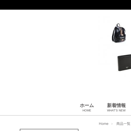
ホーム
新着情報
HOME
WHAT'S NEW
財布
バッグ＆ポーチ
アロマ＆フレグランス
アパレル
靴
帽子
腕時計
サングラス
ネクタイ
ベルト
小物・筆記
アクセサリ
ベビー用品
雑貨・その他
USED Hermès
USED CHANEL
USED other
Home
商品一覧