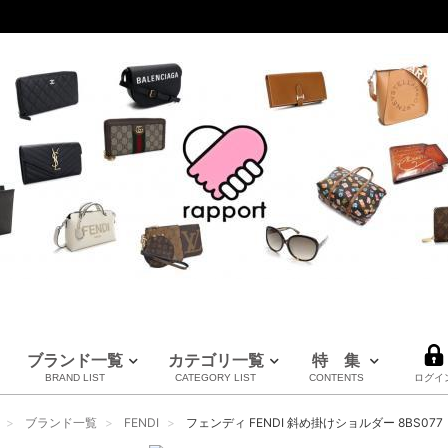
ブランド一覧
カテゴリ一覧
特 集
BRAND LIST
CATEGORY LIST
CONTENTS
ログイ
LOUIS VUITTON
CHANEL
HERMES
全てのブランドを見る
ブランド一覧
FENDI
フェンディ FENDI 斜め掛けショルダー 8BS077 
ルイヴィトン
シャネル
エルメス