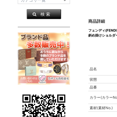
検 索
商品詳細
フェンディ(FENDI
斜め掛けショルダ
品名
状態
品番
カラー(カラーNo
素材(素材No.)