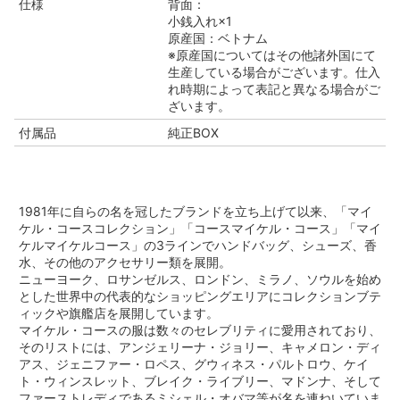
仕様
背面：
小銭入れ×1
原産国：ベトナム
※原産国についてはその他諸外国にて
生産している場合がございます。仕入
れ時期によって表記と異なる場合がご
ざいます。
付属品
純正BOX
1981年に自らの名を冠したブランドを立ち上げて以来、「マイ
ケル・コースコレクション」「コースマイケル・コース」「マイ
ケルマイケルコース」の3ラインでハンドバッグ、シューズ、香
水、その他のアクセサリー類を展開。
ニューヨーク、ロサンゼルス、ロンドン、ミラノ、ソウルを始め
とした世界中の代表的なショッピングエリアにコレクションブテ
ィックや旗艦店を展開しています。
マイケル・コースの服は数々のセレブリティに愛用されており、
そのリストには、アンジェリーナ・ジョリー、キャメロン・ディ
アス、ジェニファー・ロペス、グウィネス・パルトロウ、ケイ
ト・ウィンスレット、ブレイク・ライブリー、マドンナ、そして
ファーストレディであるミシェル・オバマ等が名を連ねいていま