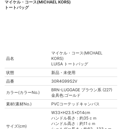
マイケル・コース(MICHAEL KORS)
トートバッグ
マイケル・コース(MICHAEL
品名
KORS)
LUISA トートバッグ
状態
新品・未使用
品番
30R4G99S2V
BRN-LUGGAGE ブラウン系 (227)
カラー(カラーNo.)
金具色:ゴールド
素材(素材No.)
PVCコーテッドキャンバス
W33×H23.5×D14cm
ハンドル長さ：約35ｃｍ
ハンドル高さ：約11ｃｍ
サイズ(cm)
ショルダー長さ：約82～133ｃｍ