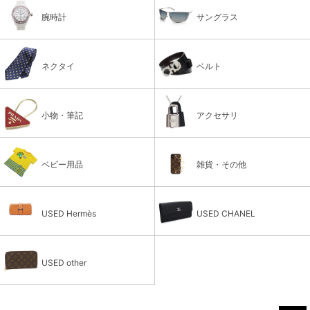
腕時計
サングラス
ネクタイ
ベルト
小物・筆記
アクセサリ
ベビー用品
雑貨・その他
USED Hermès
USED CHANEL
USED other