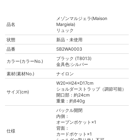
メゾンマルジェラ(Maison
品名
Margiela)
リュック
状態
新品・未使用
品番
SB2WA0003
ブラック (T8013)
カラー(カラーNo.)
金具色:シルバー
素材(素材No.)
ナイロン
W20×H24×D17cm
ショルダーストラップ（調節可能）
サイズ(cm)
開口部：約24cm
重量：約840g
バックル開閉
内側：
オープンポケット×1
背面：
仕様
カードポケット×1
ショルダー取り外し不可