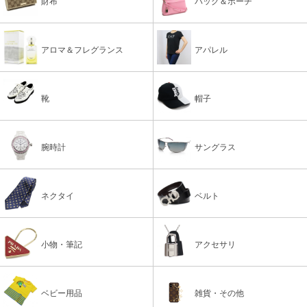
財布
バッグ＆ポーチ
アロマ＆フレグランス
アパレル
靴
帽子
腕時計
サングラス
ネクタイ
ベルト
小物・筆記
アクセサリ
ベビー用品
雑貨・その他