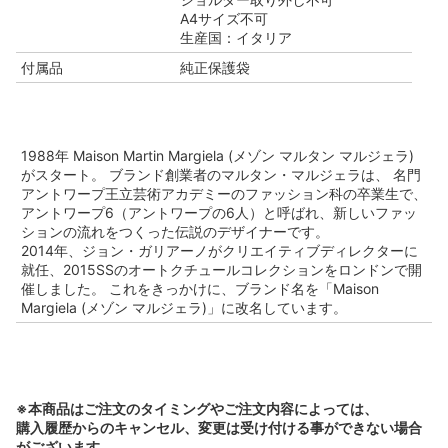
A4サイズ不可
生産国：イタリア
付属品
純正保護袋
1988年 Maison Martin Margiela (メゾン マルタン マルジェラ)
がスタート。 ブランド創業者のマルタン・マルジェラは、 名門
アントワープ王立芸術アカデミーのファッション科の卒業生で、
アントワープ6（アントワープの6人）と呼ばれ、新しいファッ
ションの流れをつくった伝説のデザイナーです。
2014年、ジョン・ガリアーノがクリエイティブディレクターに
就任、2015SSのオートクチュールコレクションをロンドンで開
催しました。 これをきっかけに、ブランド名を「Maison
Margiela (メゾン マルジェラ)」に改名しています。
※本商品はご注文のタイミングやご注文内容によっては、
購入履歴からのキャンセル、変更は受け付ける事ができない場合
がございます。