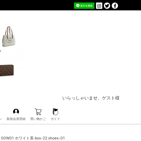
いらっしゃいませ、ゲスト様
ン
新規会員登録
買い物かご
ガイド
01 ホワイト系 bos-22 shoes-01