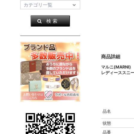
検 索
商品詳細
マルニ(MARNI)
レディーススニ
品名
状態
品番