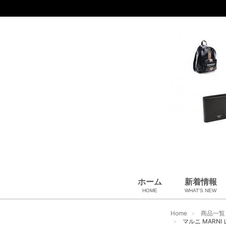
ホーム
新着情報
HOME
WHAT'S NEW
財布
バッグ＆ポーチ
アロマ＆フレグランス
アパレル
靴
帽子
腕時計
サングラス
ネクタイ
ベルト
小物・筆記
アクセサリ
ベビー用品
雑貨・その他
USED Hermès
USED CHANEL
USED other
Home
商品一覧
マルニ MARNI