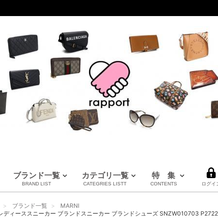
ブランド一覧
カテゴリ一覧
特 集
BRAND LIST
CATEGRIES LISTT
CONTENTS
ログイ
LOUIS VUITTON
CHANEL
HERMES
全てのブランドを見る
ブランド一覧
MARNI
ルイヴィトン
シャネル
エルメス
 レディーススニーカー ブランドスニーカー ブランドシューズ SNZW010703 P2722 00W