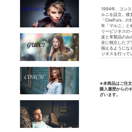
1994年、コンスエ
ルニを設立。彼女
「CiwiFur
年「マルニ」と命
リービジネスの
皮と革製品のみ
全に独立したブ
揃えるようにな
ジネスを行って
※本商品はご注
購入履歴からの
ざいます。