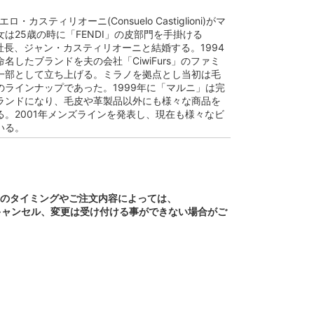
ロ・カスティリオーニ(Consuelo Castiglioni)がマ
は25歳の時に「FENDI」の皮部門を手掛ける
s」の社長、ジャン・カスティリオーニと結婚する。1994
名したブランドを夫の会社「CiwiFurs」のファミ
一部として立ち上げる。ミラノを拠点とし当初は毛
のラインナップであった。1999年に「マルニ」は完
ランドになり、毛皮や革製品以外にも様々な商品を
る。2001年メンズラインを発表し、現在も様々なビ
いる。
文のタイミングやご注文内容によっては、
キャンセル、変更は受け付ける事ができない場合がご