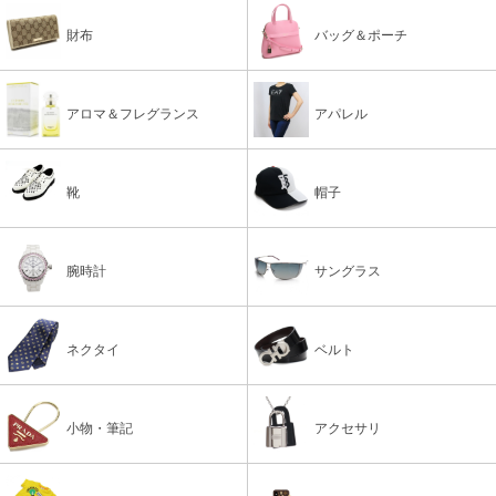
財布
バッグ＆ポーチ
アロマ＆フレグランス
アパレル
靴
帽子
腕時計
サングラス
ネクタイ
ベルト
小物・筆記
アクセサリ