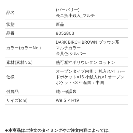
(バーバリー)
品名
長ニ折小銭入_マルチ
状態
新品
品番
8052803
DARK BIRCH BROWN ブラウン系
カラー(カラーNo.)
マルチカラー
金具色:シルバー
素材(素材No.)
熱可塑性ポリウレタン コットン
オープンタイプ内側： 札入れ×1 カー
仕様
ドポケット×16 小銭入れ×1 オープン
ポケット×3 生産国：中国
付属品
純正保護袋
サイズ(cm)
W9.5 × H19
※本商品はご注文のタイミングやご注文内容によっては、