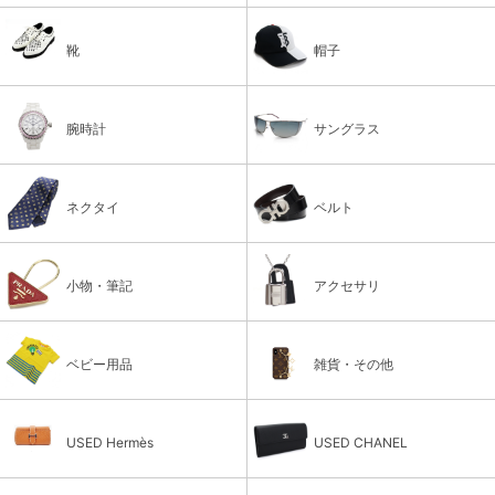
靴
帽子
腕時計
サングラス
ネクタイ
ベルト
小物・筆記
アクセサリ
ベビー用品
雑貨・その他
USED Hermès
USED CHANEL