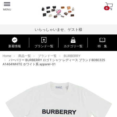
Menu
0
MENU
いらっしゃいませ、ゲスト様
新着情報
ブランド一覧
カテゴリ一覧
特 集
Home
商品一覧
ブランド一覧
BURBERRY
バーバリー BURBERRY ロゴＴシャツ レディース ブランド8080325
A1464WHITE ホワイト系 apparel-01