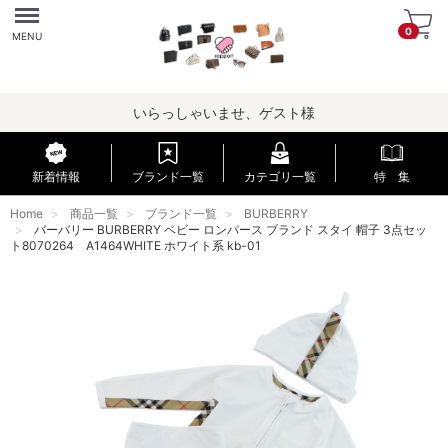
Menu
0
MENU
いらっしゃいませ、ゲスト様
新着情報
ブランド一覧
カテゴリ一覧
特 集
Home
商品一覧
ブランド一覧
BURBERRY
バーバリー BURBERRY ベビー ロンパース ブランド スタイ 帽子 3点セッ
ト8070264 A1464WHITE ホワイト系 kb-01