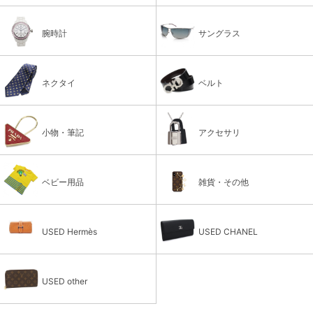
腕時計
サングラス
ネクタイ
ベルト
小物・筆記
アクセサリ
ベビー用品
雑貨・その他
USED Hermès
USED CHANEL
USED other