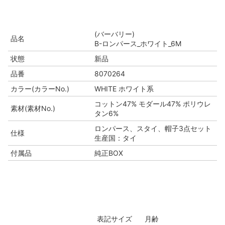
(バーバリー)
品名
B-ロンパース_ホワイト_6M
状態
新品
品番
8070264
カラー(カラーNo.)
WHITE ホワイト系
コットン47% モダール47% ポリウレ
素材(素材No.)
タン6%
ロンパース、スタイ、帽子3点セット
仕様
生産国：タイ
付属品
純正BOX
表記サイズ
月齢