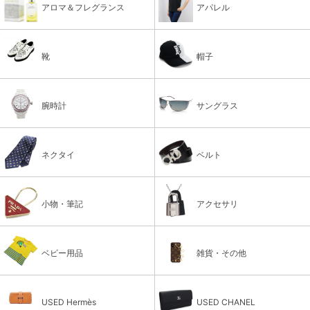
アロマ＆フレグランス
アパレル
靴
帽子
腕時計
サングラス
ネクタイ
ベルト
小物・筆記
アクセサリ
ベビー用品
雑貨・その他
USED Hermès
USED CHANEL