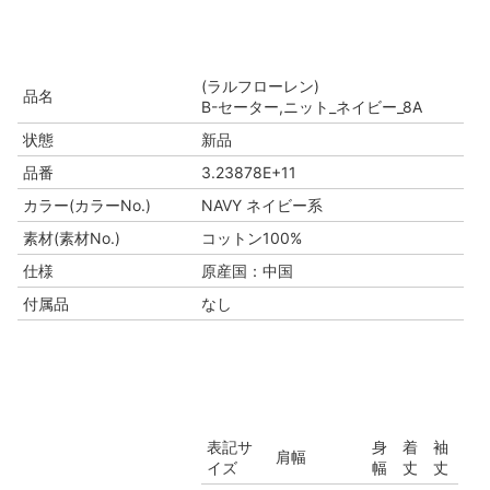
(ラルフローレン)
品名
B-セーター,ニット_ネイビー_8A
状態
新品
品番
3.23878E+11
カラー(カラーNo.)
NAVY ネイビー系
素材(素材No.)
コットン100%
仕様
原産国：中国
付属品
なし
表記サ
身
着
袖
肩幅
イズ
幅
丈
丈