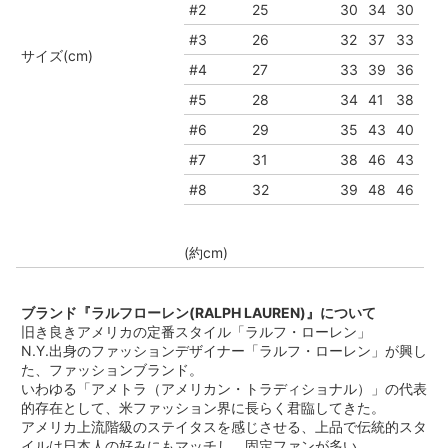
#2
25
30
34
30
#3
26
32
37
33
サイズ(cm)
#4
27
33
39
36
#5
28
34
41
38
#6
29
35
43
40
#7
31
38
46
43
#8
32
39
48
46
(約cm)
ブランド『ラルフローレン(RALPH LAUREN)』について
旧き良きアメリカの定番スタイル「ラルフ・ローレン」
N.Y.出身のファッションデザイナー「ラルフ・ローレン」が興し
た、ファッションブランド。
いわゆる「アメトラ（アメリカン・トラディショナル）」の代表
的存在として、米ファッション界に長らく君臨してきた。
アメリカ上流階級のステイタスを感じさせる、上品で伝統的スタ
イルは日本人の好みにもマッチし、固定ファンが多い