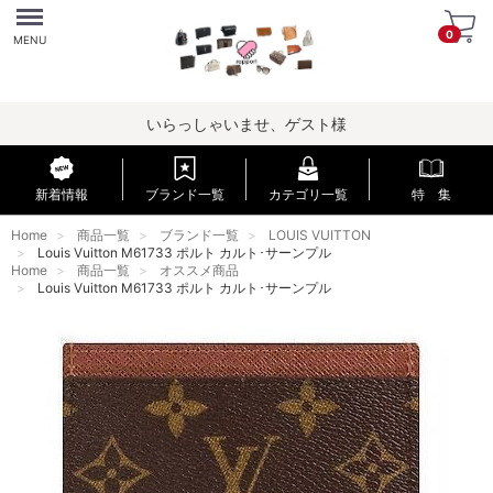
Menu
0
MENU
いらっしゃいませ、ゲスト様
新着情報
ブランド一覧
カテゴリ一覧
特 集
Home
商品一覧
ブランド一覧
LOUIS VUITTON
Louis Vuitton M61733 ポルト カルト･サーンプル
Home
商品一覧
オススメ商品
Louis Vuitton M61733 ポルト カルト･サーンプル