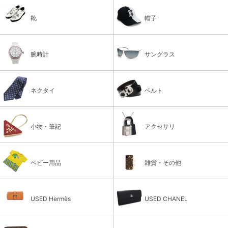
靴
帽子
腕時計
サングラス
ネクタイ
ベルト
小物・筆記
アクセサリ
ベビー用品
雑貨・その他
USED Hermès
USED CHANEL