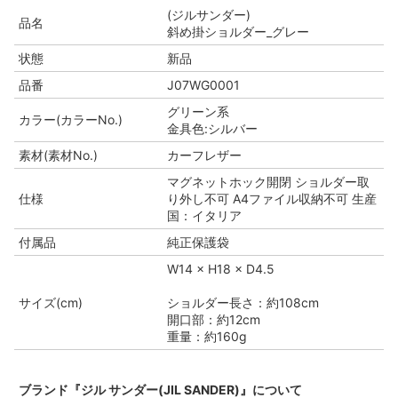
(ジルサンダー)
品名
斜め掛ショルダー_グレー
状態
新品
品番
J07WG0001
グリーン系
カラー(カラーNo.)
金具色:シルバー
素材(素材No.)
カーフレザー
マグネットホック開閉 ショルダー取
仕様
り外し不可 A4ファイル収納不可 生産
国：イタリア
付属品
純正保護袋
W14 × H18 × D4.5
サイズ(cm)
ショルダー長さ：約108cm
開口部：約12cm
重量：約160g
ブランド『ジル サンダー(JIL SANDER)』について