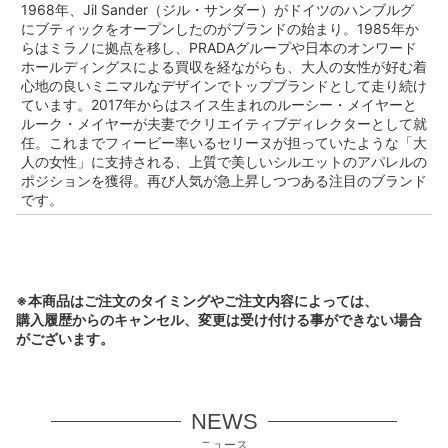
1968年、Jil Sander（ジル・サンダー）がドイツのハンブルグ
にブティックをオープンしたのがブランドの始まり。1985年か
らはミラノに拠点を移し、PRADAグループや日本のオンワード
ホールディングスによる買収を経ながらも、大人の女性が好む着
心地の良いミニマルなデザインでトップブランドとして走り続け
ています。2017年からはスイス生まれのルーシー・メイヤーと
ルーク・メイヤーが夫妻でクリエイティブディレクターとして就
任。これまでフィービー率いるセリーヌが担っていたような「大
人の女性」に支持される、上質で美しいシルエットのアパレルの
ポジションを獲得。再び人気が急上昇しつつある注目のブランド
です。
※本商品はご注文のタイミングやご注文内容によっては、
購入履歴からのキャンセル、変更は受け付ける事ができない場合
がございます。
NEWS
ニュース