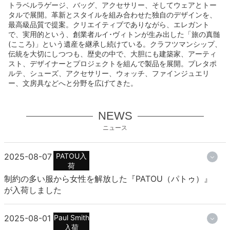
トラベルラゲージ、バッグ、アクセサリー、そしてウェアとトー
タルで展開。革新とスタイルを組み合わせた独自のデザインを、
最高級品質で提案。クリエイティブでありながら、エレガント
で、実用的という、創業者ルイ･ヴィトンが生み出した「旅の真髄
(こころ)」という遺産を継承し続けている。クラフツマンシップ、
伝統を大切にしつつも、歴史の中で、大胆にも建築家、アーティ
スト、デザイナーとプロジェクトを組んで製品を展開。プレタポ
ルテ、シューズ、アクセサリー、ウォッチ、ファインジュエリ
ー、文房具などへと分野を広げてきた。
NEWS
ニュース
2025-08-07
PATOU入
荷
制約の多い服から女性を解放した『PATOU（パトゥ）』
が入荷しました
2025-08-01
Paul Smith
入荷