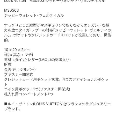
Louis Vuitton M30503 ジッピーウォレット･ヴェルティカル
M30503
ジッピーウォレット･ヴェルティカル
すっきりとした縦型がマスキュリンでありながらエレガントな魅
力を放つタイガ･レザーの財布｢ジッピーウォレット･ヴェルティカ
ル｣。ポケットやクレジットカードスロットが充実しており、機能
的。
10 x 20 x 2 cm
(幅 x 高さ x マチ)
素材：タイガ･レザー(LVロゴの刻印入り)
財布
金具(色：シルバー)
ファスナー開閉式
クレジットカード用ポケット10枚、4つのアディショナルポケッ
ト
コイン用ポケット1つ(ファスナー開閉式)
札入れ用コンパートメント1つ
■ルイ・ヴィトン(LOUIS VUITTON)はフランスのラグジュアリー
ブランド。