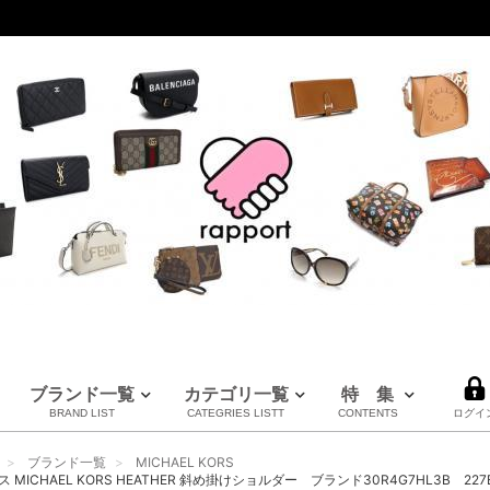
ブランド一覧
カテゴリ一覧
特 集
BRAND LIST
CATEGRIES LISTT
CONTENTS
ログイ
LOUIS VUITTON
CHANEL
HERMES
全てのブランドを見る
ブランド一覧
MICHAEL KORS
ルイヴィトン
シャネル
エルメス
MICHAEL KORS HEATHER 斜め掛けショルダー ブランド30R4G7HL3B 227B