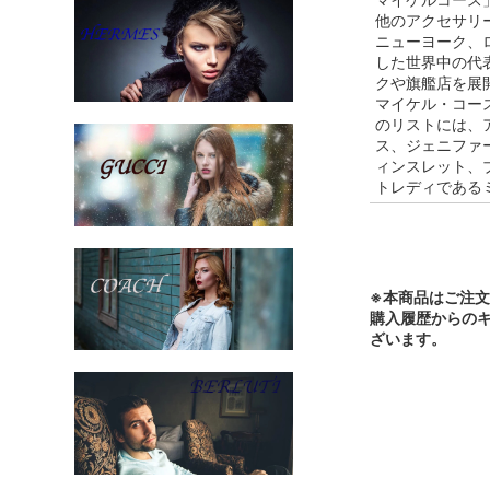
他のアクセサリ
ニューヨーク、
した世界中の代
クや旗艦店を展
マイケル・コー
のリストには、
ス、ジェニファ
ィンスレット、
トレディである
※本商品はご注
購入履歴からの
ざいます。