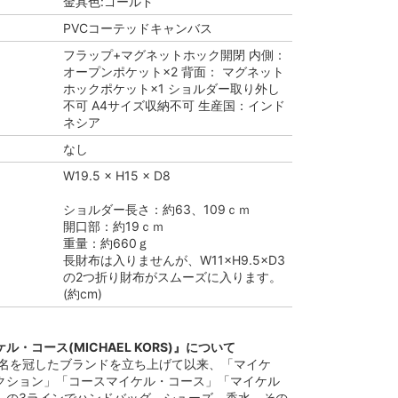
金具色:ゴールド
PVCコーテッドキャンバス
フラップ+マグネットホック開閉 内側：
オープンポケット×2 背面： マグネット
ホックポケット×1 ショルダー取り外し
不可 A4サイズ収納不可 生産国：インド
ネシア
なし
W19.5 × H15 × D8
ショルダー長さ：約63、109ｃｍ
開口部：約19ｃｍ
重量：約660ｇ
長財布は入りませんが、W11×H9.5×D3
の2つ折り財布がスムーズに入ります。
(約cm)
・コース(MICHAEL KORS)』について
らの名を冠したブランドを立ち上げて以来、「マイケ
クション」「コースマイケル・コース」「マイケル
」の3ラインでハンドバッグ、シューズ、香水、その