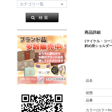
検 索
商品詳細
(マイケル・コー
斜め掛ショルダー
品名
状態
品番
カラー(カラーNo