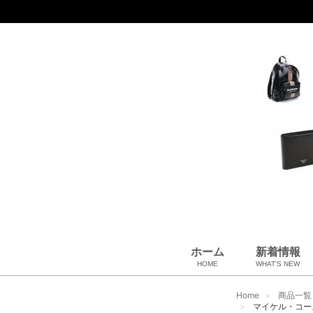
ホーム
新着情報
HOME
WHAT'S NEW
財布
バッグ＆ポーチ
アロマ＆フレグランス
アパレル
靴
帽子
腕時計
サングラス
ネクタイ
ベルト
小物・筆記
アクセサリ
ベビー用品
雑貨・その他
USED Hermès
USED CHANEL
USED other
Home
商品一覧
マイケル・コース 