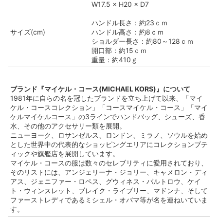
W17.5 × H20 × D7
ハンドル長さ：約23ｃｍ
サイズ(cm)
ハンドル高さ：約8ｃｍ
ショルダー長さ：約80～128ｃｍ
開口部：約15ｃｍ
重量：約410ｇ
ブランド『マイケル・コース(MICHAEL KORS)』について
1981年に自らの名を冠したブランドを立ち上げて以来、「マイ
ケル・コースコレクション」「コースマイケル・コース」「マイ
ケルマイケルコース」の3ラインでハンドバッグ、シューズ、香
水、その他のアクセサリー類を展開。
ニューヨーク、ロサンゼルス、ロンドン、ミラノ、ソウルを始め
とした世界中の代表的なショッピングエリアにコレクションブテ
ィックや旗艦店を展開しています。
マイケル・コースの服は数々のセレブリティに愛用されており、
そのリストには、アンジェリーナ・ジョリー、キャメロン・ディ
アス、ジェニファー・ロペス、グウィネス・パルトロウ、ケイ
ト・ウィンスレット、ブレイク・ライブリー、マドンナ、そして
ファーストレディであるミシェル・オバマ等が名を連ねいていま
す。