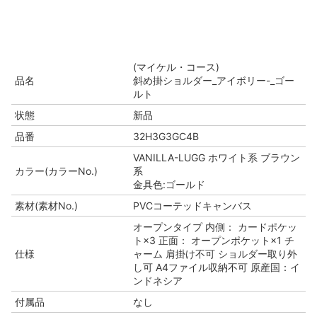
(マイケル・コース)
品名
斜め掛ショルダー_アイボリー-_ゴー
ルト
状態
新品
品番
32H3G3GC4B
VANILLA-LUGG ホワイト系 ブラウン
カラー(カラーNo.)
系
金具色:ゴールド
素材(素材No.)
PVCコーテッドキャンバス
オープンタイプ 内側： カードポケッ
ト×3 正面： オープンポケット×1 チ
仕様
ャーム 肩掛け不可 ショルダー取り外
し可 A4ファイル収納不可 原産国：イ
ンドネシア
付属品
なし