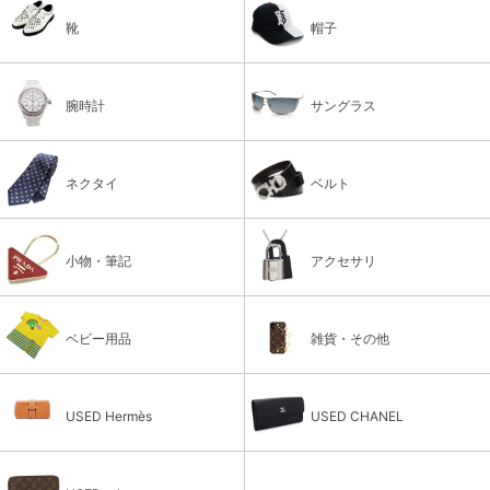
靴
帽子
腕時計
サングラス
ネクタイ
ベルト
小物・筆記
アクセサリ
ベビー用品
雑貨・その他
USED Hermès
USED CHANEL