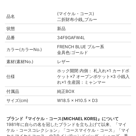
(マイケル・コース)
品名
二折財布小銭_ブルー
状態
新品
品番
34F9GAFW4L
FRENCH BLUE ブルー系
カラー(カラーNo.)
金具色:ゴールド
素材(素材No.)
レザー
ホック開閉 内側： 札入れ×1 カードポ
仕様
ケット×7 オープンポケット×3 小銭入
れ×1 生産国：ミャンマー
付属品
純正BOX
サイズ(cm)
W18.5 × H10.5 × D3
ブランド『マイケル・コース(MICHAEL KORS)』について
1981年に自らの名を冠したブランドを立ち上げて以来、「マイ
ケル・コースコレクション」「コースマイケル・コース」「マイ
ケルマイケルコース」の3ラインでハンドバッグ、シューズ、香