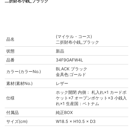
二折財布小銭_ブラック
(マイケル・コース)
品名
二折財布小銭_ブラック
状態
新品
品番
34F9GAFW4L
BLACK ブラック
カラー(カラーNo.)
金具色:ゴールド
素材(素材No.)
レザー
ホック開閉 内側： 札入れ×1 カードポ
仕様
ケット×7 オープンポケット×3 小銭入
れ×1 生産国：ベトナム
付属品
純正BOX
サイズ(cm)
W18.5 × H10.5 × D3