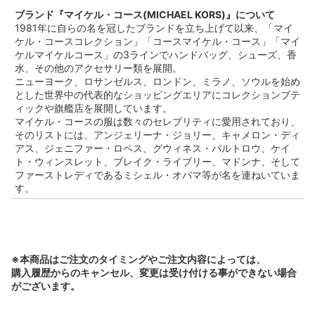
ブランド『マイケル・コース(MICHAEL KORS)』について
1981年に自らの名を冠したブランドを立ち上げて以来、「マイ
ケル・コースコレクション」「コースマイケル・コース」「マイ
ケルマイケルコース」の3ラインでハンドバッグ、シューズ、香
水、その他のアクセサリー類を展開。
ニューヨーク、ロサンゼルス、ロンドン、ミラノ、ソウルを始め
とした世界中の代表的なショッピングエリアにコレクションブテ
ィックや旗艦店を展開しています。
マイケル・コースの服は数々のセレブリティに愛用されており、
そのリストには、アンジェリーナ・ジョリー、キャメロン・ディ
アス、ジェニファー・ロペス、グウィネス・パルトロウ、ケイ
ト・ウィンスレット、ブレイク・ライブリー、マドンナ、そして
ファーストレディであるミシェル・オバマ等が名を連ねいていま
す。
※本商品はご注文のタイミングやご注文内容によっては、
購入履歴からのキャンセル、変更は受け付ける事ができない場合
がございます。