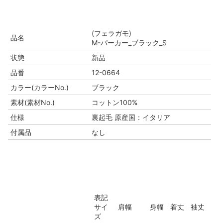
(フェラガモ)
品名
M-パーカー_ブラック_S
状態
新品
品番
12-0664
カラー(カラーNo.)
ブラック
素材(素材No.)
コットン100%
仕様
裏起毛 原産国：イタリア
付属品
なし
表記
サイ
肩幅
身幅
着丈
袖丈
ズ