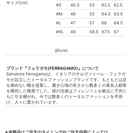
サイズ(cm)
#S
45.5
53
62.5
62.5
#M
46
55
64.5
63.5
#L
47
57
66
64.5
#XL
49
58.5
67.5
67
(約cm)
ブランド『フェラガモ(FERRAGAMO)』について
Salvatore Ferragamoは、イタリアのサルヴァトーレ・フェラガ
モが設立したトータルファッションブランドです。もともとは足
を痛めない靴を提案し、履き心地の良さから数多くの著名人顧客
を獲得した靴屋でした。彼の没後はフィレンツェを拠点に子供た
ちに引き継がれ、今では数多くのトータルファッションを手掛
け、人々に愛されています。
※本商品はご注文のタイミングやご注文内容によっては、