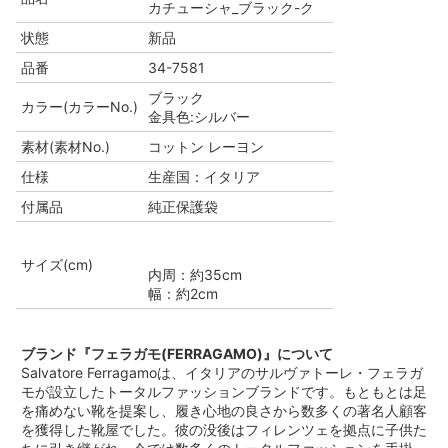
カチューシャ_ブラック-ク
状態
新品
品番
34-7581
ブラック
カラー(カラーNo.)
金具色:シルバー
素材(素材No.)
コットン レーヨン
仕様
生産国：イタリア
付属品
純正保護袋
サイズ(cm)
内周：約35cm
幅：約2cm
ブランド『フェラガモ(FERRAGAMO)』について
Salvatore Ferragamoは、イタリアのサルヴァトーレ・フェラガ
モが設立したトータルファッションブランドです。もともとは足
を痛めない靴を提案し、履き心地の良さから数多くの著名人顧客
を獲得した靴屋でした。彼の没後はフィレンツェを拠点に子供た