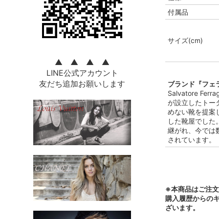
付属品
サイズ(cm)
▲ ▲ ▲ ▲
LINE公式アカウント
友だち追加お願いします
ブランド『フェラ
Salvatore
が設立したトー
めない靴を提案
した靴屋でした
継がれ、今では
されています。
※本商品はご注
購入履歴からの
ざいます。