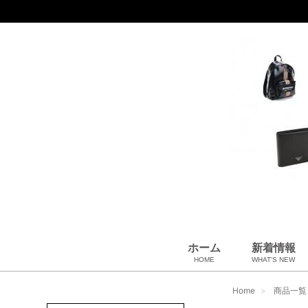
ホーム
新着情報
HOME
WHAT'S NEW
財布
バッグ＆ポーチ
アロマ＆フレグランス
アパレル
靴
帽子
腕時計
サングラス
ネクタイ
ベルト
小物・筆記
アクセサリ
ベビー用品
雑貨・その他
USED Hermès
USED CHANEL
USED other
Home
商品一覧