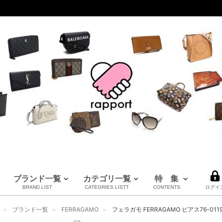
ブランド一覧
カテゴリ一覧
特 集
BRAND LIST
CATEGRIES LISTT
CONTENTS
ログイ
LOUIS VUITTON
CHANEL
HERMES
全てのブランドを見る
ブランド一覧
FERRAGAMO
フェラガモ FERRAGAMO ピアス76-0119 0
ルイヴィトン
シャネル
エルメス