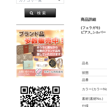
検 索
商品詳細
(フェラガモ)
ピアス_シルバー
品名
状態
品番
カラー(カラーNo
素材(素材No.)
仕様