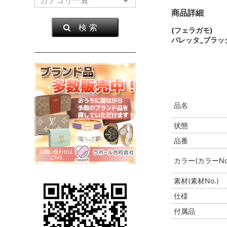
商品詳細
検 索
(フェラガモ)
バレッタ_ブラッ
品名
状態
品番
カラー(カラーNo
素材(素材No.)
仕様
付属品