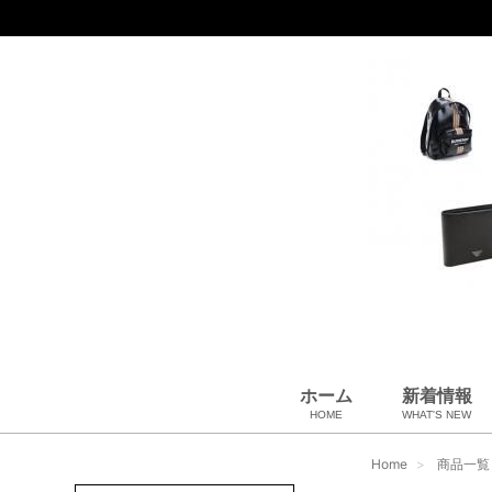
ホーム
新着情報
HOME
WHAT'S NEW
財布
バッグ＆ポーチ
アロマ＆フレグランス
アパレル
靴
帽子
腕時計
サングラス
ネクタイ
ベルト
小物・筆記
アクセサリ
ベビー用品
雑貨・その他
USED Hermès
USED CHANEL
USED other
Home
商品一覧