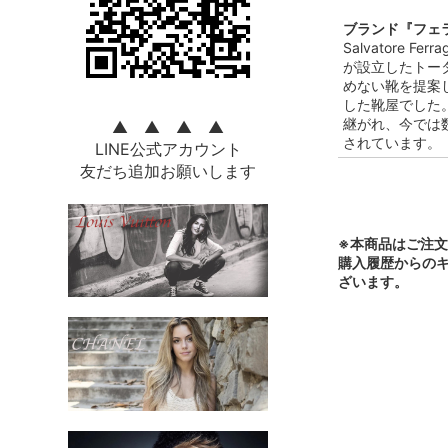
ブランド『フェラ
Salvatore
が設立したトー
めない靴を提案
した靴屋でした
継がれ、今では
▲ ▲ ▲ ▲
されています。
LINE公式アカウント
友だち追加お願いします
※本商品はご注
購入履歴からの
ざいます。