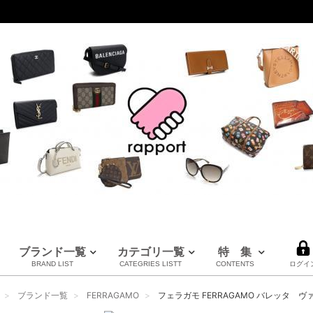
ブランド一覧
カテゴリ一覧
特 集
BRAND LIST
CATEGRIES LISTT
CONTENTS
ログイ
LOUIS VUITTON
CHANEL
HERMES
全てのブランドを見る
ブランド一覧
FERRAGAMO
フェラガモ FERRAGAMO バレッタ ヴァラ 
ルイヴィトン
シャネル
エルメス