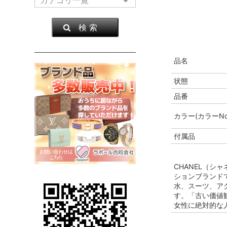
検 索
品名
状態
品番
カラー(カラーNo
付属品
CHANEL（シ
ションブランドで
水、スーツ、ア
す。「古い価値
女性に絶対的な