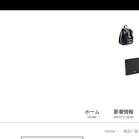
ホーム
新着情報
HOME
WHAT'S NEW
財布
バッグ＆ポーチ
アロマ＆フレグランス
アパレル
靴
帽子
腕時計
サングラス
ネクタイ
ベルト
小物・筆記
アクセサリ
ベビー用品
雑貨・その他
USED Hermès
USED CHANEL
USED other
Home
商品一覧