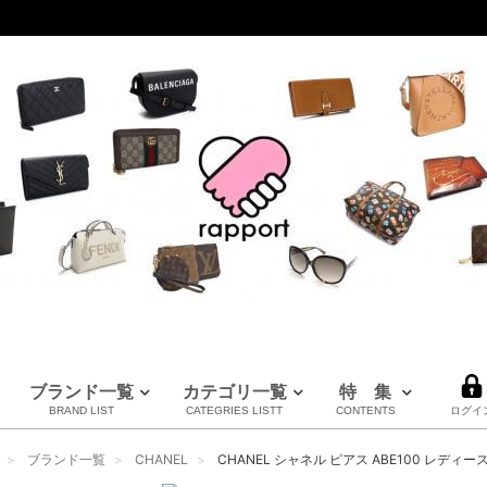
ブランド一覧
カテゴリ一覧
特 集
BRAND LIST
CATEGRIES LISTT
CONTENTS
ログイ
LOUIS VUITTON
CHANEL
HERMES
全てのブランドを見る
ブランド一覧
CHANEL
CHANEL シャネル ピアス ABE100 レディー
ルイヴィトン
シャネル
エルメス