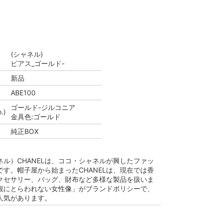
(シャネル)
ピアス_ゴールド-
新品
ABE100
ゴールド-ジルコニア
.)
金具色:ゴールド
純正BOX
ャネル）CHANELは、ココ・シャネルが興したファッ
す。帽子屋から始まったCHANELは、現在では香
クセサリー、バッグ、財布など多様な製品を扱いま
観にとらわれない女性像」がブランドポリシーで、
人気があります。