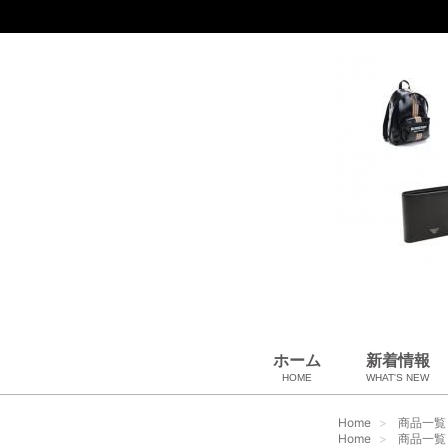
ホーム
新着情報
HOME
WHAT'S NEW
財布
バッグ＆ポーチ
アロマ＆フレグランス
アパレル
靴
帽子
腕時計
サングラス
ネクタイ
ベルト
小物・筆記
アクセサリ
ベビー用品
雑貨・その他
USED Hermès
USED CHANEL
USED other
Home
商品一覧
Home
商品一覧