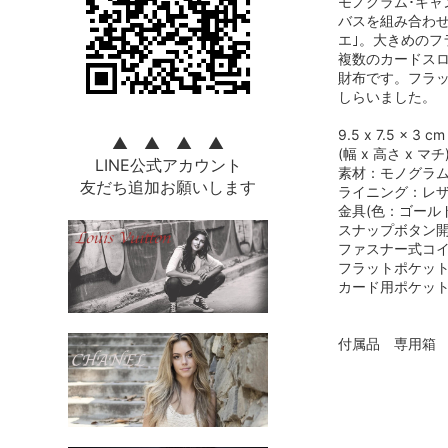
モノグラム･キャ
バスを組み合わせ
エ｣。大きめの
複数のカードス
財布です。フラ
しらいました。
9.5 x 7.5 x 3 cm
▲ ▲ ▲ ▲
(幅 x 高さ x マチ
LINE公式アカウント
素材：モノグラム
友だち追加お願いします
ライニング：レザ
金具(色：ゴールド
スナップボタン
ファスナー式コ
フラットポケッ
カード用ポケット
付属品 専用箱