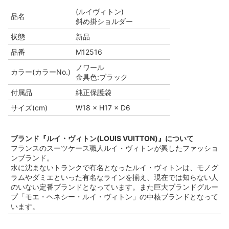
(ルイヴィトン)
品名
斜め掛ショルダー
状態
新品
品番
M12516
ノワール
カラー(カラーNo.)
金具色:ブラック
付属品
純正保護袋
サイズ(cm)
W18 × H17 × D6
ブランド『ルイ・ヴィトン(LOUIS VUITTON)』について
フランスのスーツケース職人ルイ・ヴィトンが興したファッショ
ンブランド。
水に沈まないトランクで有名となったルイ・ヴィトンは、モノグ
ラムやダミエといった有名なラインを揃え、現在では知らない人
のいない定番ブランドとなっています。また巨大ブランドグルー
プ「モエ・ヘネシー・ルイ・ヴィトン」の中核ブランドとなって
います。