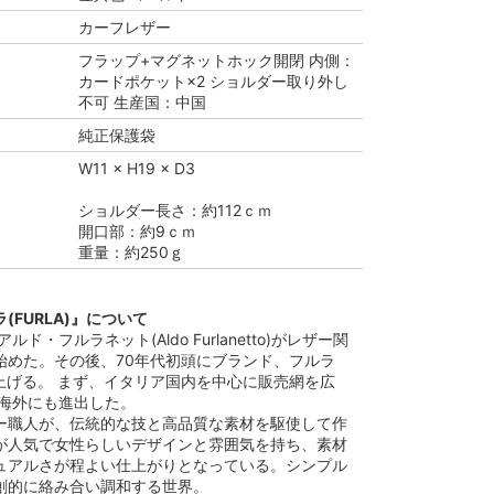
カーフレザー
フラップ+マグネットホック開閉 内側：
カードポケット×2 ショルダー取り外し
不可 生産国：中国
純正保護袋
W11 × H19 × D3
ショルダー長さ：約112ｃｍ
開口部：約9ｃｍ
重量：約250ｇ
(FURLA)』について
ルド・フルラネット(Aldo Furlanetto)がレザー関
始めた。その後、70年代初頭にブランド、フルラ
立ち上げる。 まず、イタリア国内を中心に販売網を広
は海外にも進出した。
ー職人が、伝統的な技と高品質な素材を駆使して作
が人気で女性らしいデザインと雰囲気を持ち、素材
ュアルさが程よい仕上がりとなっている。シンプル
創的に絡み合い調和する世界。