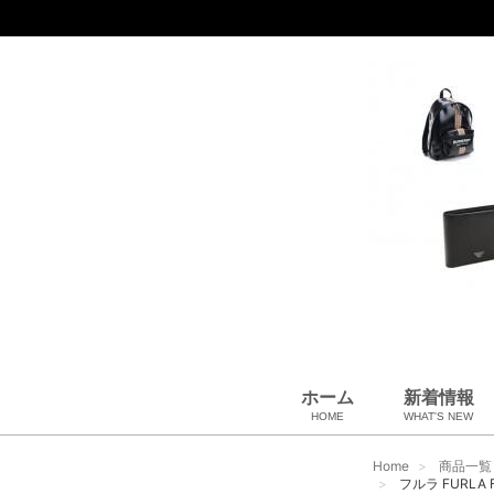
ホーム
新着情報
HOME
WHAT'S NEW
財布
バッグ＆ポーチ
アロマ＆フレグランス
アパレル
靴
帽子
腕時計
サングラス
ネクタイ
ベルト
小物・筆記
アクセサリ
ベビー用品
雑貨・その他
USED Hermès
USED CHANEL
USED other
Home
商品一覧
フルラ FURLA