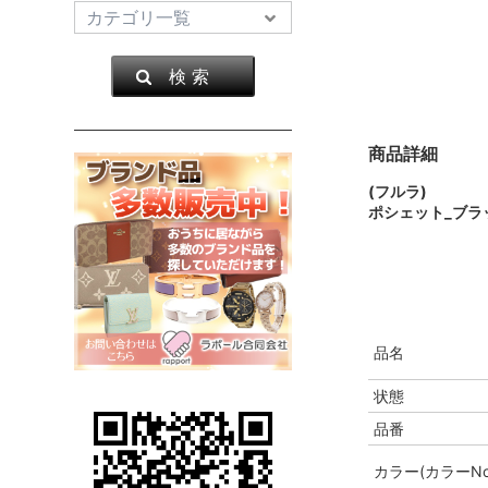
検 索
商品詳細
(フルラ)
ポシェット_ブラ
品名
状態
品番
カラー(カラーNo