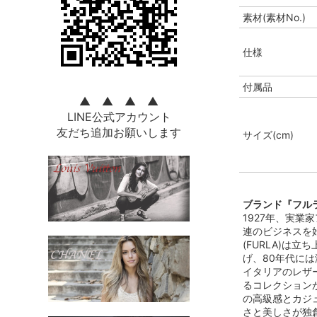
素材(素材No.)
仕様
付属品
▲ ▲ ▲ ▲
LINE公式アカウント
友だち追加お願いします
サイズ(cm)
ブランド『フルラ
1927年、実業家ア
連のビジネスを
(FURLA)は
げ、80年代に
イタリアのレザ
るコレクション
の高級感とカジ
さと美しさが独