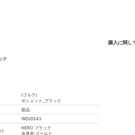
購入に関し
ック
(フルラ)
ポシェット_ブラック
新品
WE00543
NERO ブラック
.)
金具色:ゴールド