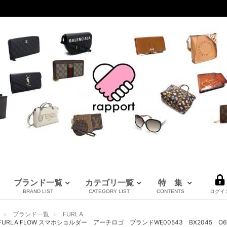
ブランド一覧
カテゴリ一覧
特 集
BRAND LIST
CATEGORY LIST
CONTENTS
ログイ
LOUIS VUITTON
CHANEL
HERMES
全てのブランドを見る
ブランド一覧
FURLA
ルイヴィトン
シャネル
エルメス
 FURLA FLOW スマホショルダー アーチロゴ ブランドWE00543 BX2045 O60