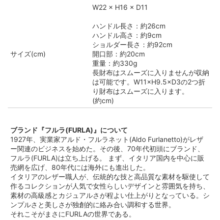
W22 × H16 × D11
ハンドル長さ：約26cm
ハンドル高さ：約9cm
ショルダー長さ：約92cm
サイズ(cm)
開口部：約20cm
重量：約330g
長財布はスムーズに入りませんが収納
は可能です。W11×H9.5×D3の2つ折
り財布はスムーズに入ります。
(約cm)
ブランド『フルラ(FURLA)』について
1927年、実業家アルド・フルラネット(Aldo Furlanetto)がレザ
ー関連のビジネスを始めた。その後、70年代初頭にブランド、
フルラ(FURLA)は立ち上げる。 まず、イタリア国内を中心に販
売網を広げ、80年代には海外にも進出した。
イタリアのレザー職人が、伝統的な技と高品質な素材を駆使して
作るコレクションが人気で女性らしいデザインと雰囲気を持ち、
素材の高級感とカジュアルさが程よい仕上がりとなっている。シ
ンプルさと美しさが独創的に絡み合い調和する世界。
それこそがまさにFURLAの世界である。