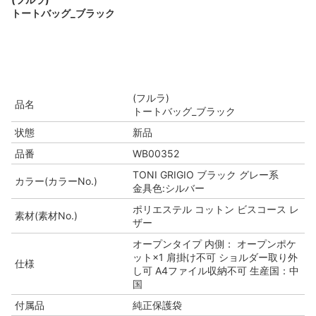
トートバッグ_ブラック
(フルラ)
品名
トートバッグ_ブラック
状態
新品
品番
WB00352
TONI GRIGIO ブラック グレー系
カラー(カラーNo.)
金具色:シルバー
ポリエステル コットン ビスコース レ
素材(素材No.)
ザー
オープンタイプ 内側： オープンポケ
ット×1 肩掛け不可 ショルダー取り外
仕様
し可 A4ファイル収納不可 生産国：中
国
付属品
純正保護袋