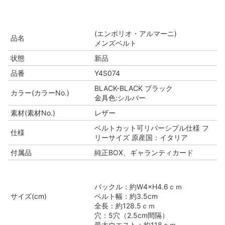
(エンポリオ・アルマーニ)
品名
メンズベルト
状態
新品
品番
Y4S074
BLACK-BLACK ブラック
カラー(カラーNo.)
金具色:シルバー
素材(素材No.)
レザー
ベルトカット可リバーシブル仕様 フ
仕様
リーサイズ 原産国：イタリア
付属品
純正BOX、ギャランティカード
バックル：約W4×H4.6ｃｍ
サイズ(cm)
ベルト幅：約3.5cm
全長：約128.5ｃｍ
穴：5穴（2.5cm間隔）
最大ウエスト：約118ｃｍ