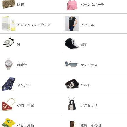
財布
バッグ＆ポーチ
アロマ＆フレグランス
アパレル
靴
帽子
腕時計
サングラス
ネクタイ
ベルト
小物・筆記
アクセサリ
ベビー用品
雑貨・その他