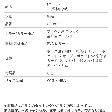
(コーチ)
品名
二折財布小銭
状態
新品
品番
C0082
ブラウン系 ブラック
カラー(カラーNo.)
金具色:ゴールド
素材(素材No.)
PVC レザー
ホック開閉内側： 札入れ×1 カードポ
ケット×7 オープンポケット×2 窓付き
仕様
カードポケット×1 小銭入れ×1 原産
国：ベトナム
付属品
なし
サイズ(cm)
W13 × H8.5
※本商品はご注文のタイミングやご注文内容によっては、
購入履歴からのキャンセル、変更は受け付ける事ができない場合