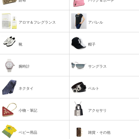
財布
バッグ＆ポーチ
アロマ＆フレグランス
アパレル
靴
帽子
腕時計
サングラス
ネクタイ
ベルト
小物・筆記
アクセサリ
ベビー用品
雑貨・その他