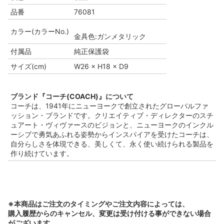
品番
76081
カラー(カラーNo.)
金具色:ガンメタリック
付属品
純正保護袋
サイズ(cm)
W26 × H18 × D9
ブランド『コーチ(COACH)』について
コーチは、1941年にニューヨークで創立されたグローバルファ
ッション・ブランドです。クリエイティブ・ディレクターのスチ
ュアート・ヴィヴァースのビジョンと、ニューヨークのインクル
ーシブで勇気あふれる姿勢からインスパイアを受けたコーチは、
自分らしさを体現できる、美しくて、永く使い続けられる製品を
作り続けています。
※本商品はご注文のタイミングやご注文内容によっては、
購入履歴からのキャンセル、変更は受け付ける事ができない場合
がございます。