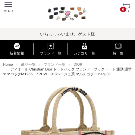
Menu
0
MENU
いらっしゃいませ、ゲスト様
新着情報
ブランド一覧
カテゴリ一覧
特 集
Home
商品一覧
ブランド一覧
DIOR
ディオール Christian Dior トートバッグ ブランド ブックトート 通勤 通学
ママバッグM1265 ZRUW 918ベージュ系 マルチカラー bag-01