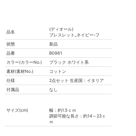
(ディオール)
品名
ブレスレット_ネイビー-フ
状態
新品
品番
B0961
カラー(カラーNo.)
ブラック ホワイト系
素材(素材No.)
コットン
仕様
2点セット 生産国：イタリア
付属品
なし
サイズ(cm)
幅：約1.5ｃｍ
調節可能な長さ：約14～23ｃ
ｍ