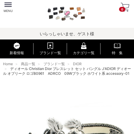
Menu
0
MENU
いらっしゃいませ、ゲスト様
新着情報
ブランド一覧
カテゴリ一覧
特 集
Home
商品一覧
ブランド一覧
DIOR
ディオール Christian Dior ブレスレット セット バングル J'ADIOR ディオー
ル オブリーク ロゴB0961 ADRCO 09Wブラック ホワイト系 accessory-01