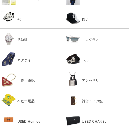
靴
帽子
腕時計
サングラス
ネクタイ
ベルト
小物・筆記
アクセサリ
ベビー用品
雑貨・その他
USED Hermès
USED CHANEL