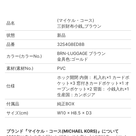
(マイケル・コース)
品名
三折財布小銭_ブラウン
状態
新品
品番
32S4G8ED8B
BRN-LUGGAGE ブラウン
カラー(カラーNo.)
金具色:ゴールド
素材(素材No.)
PVC
ホック開閉 内側： 札入れ×1 カードポ
ケット×3 窓付きカードポケット×1 オ
仕様
ープンポケット×2 背面： 小銭入れ×1
生産国：カンボジア
付属品
純正BOX
サイズ(cm)
W10 × H8.5 × D3
ブランド『マイケル・コース(MICHAEL KORS)』について