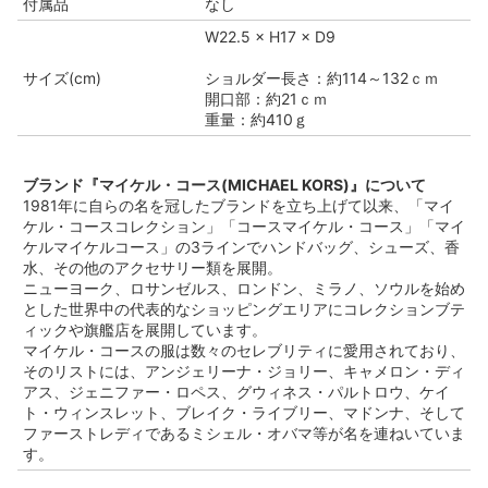
付属品
なし
W22.5 × H17 × D9
サイズ(cm)
ショルダー長さ：約114～132ｃｍ
開口部：約21ｃｍ
重量：約410ｇ
ブランド『マイケル・コース(MICHAEL KORS)』について
1981年に自らの名を冠したブランドを立ち上げて以来、「マイ
ケル・コースコレクション」「コースマイケル・コース」「マイ
ケルマイケルコース」の3ラインでハンドバッグ、シューズ、香
水、その他のアクセサリー類を展開。
ニューヨーク、ロサンゼルス、ロンドン、ミラノ、ソウルを始め
とした世界中の代表的なショッピングエリアにコレクションブテ
ィックや旗艦店を展開しています。
マイケル・コースの服は数々のセレブリティに愛用されており、
そのリストには、アンジェリーナ・ジョリー、キャメロン・ディ
アス、ジェニファー・ロペス、グウィネス・パルトロウ、ケイ
ト・ウィンスレット、ブレイク・ライブリー、マドンナ、そして
ファーストレディであるミシェル・オバマ等が名を連ねいていま
す。