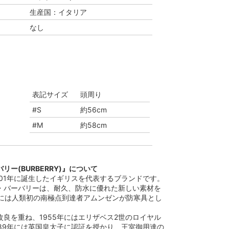
生産国：イタリア
なし
表記サイズ
頭周り
#S
約56cm
#M
約58cm
リー(BURBERRY)』について
は1901年に誕生したイギリスを代表するブランドです。
・バーバリーは、耐久、防水に優れた新しい素材を
1年には人類初の南極点到達者アムンゼンが防寒具とし
。
良を重ね、1955年にはエリザベス2世のロイヤル
989年には英国皇太子に認証を授かり、王室御用達の