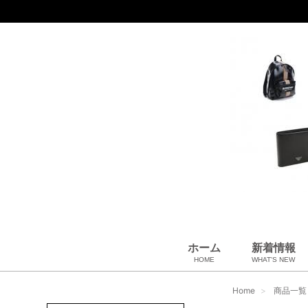
ホーム
新着情報
HOME
WHAT'S NEW
財布
バッグ＆ポーチ
アロマ＆フレグランス
アパレル
靴
帽子
腕時計
サングラス
ネクタイ
ベルト
小物・筆記
アクセサリ
ベビー用品
雑貨・その他
USED Hermès
USED CHANEL
USED other
Home
商品一覧