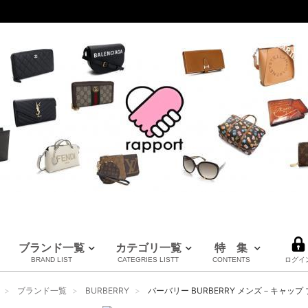
ブランド一覧
カテゴリ一覧
特 集
BRAND LIST
CATEGRIES LISTT
CONTENTS
ログイ
LOUIS VUITTON
CHANEL
HERMES
全てのブランドを見る
ブランド一覧
BURBERRY
バーバリー BURBERRY メンズ－キャップ ブラ
ルイヴィトン
シャネル
エルメス