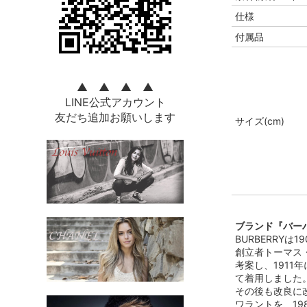
仕様
付属品
▲ ▲ ▲ ▲
LINE公式アカウント
友だち追加お願いします
サイズ(cm)
ブランド『バーバ
BURBERRY
創立者トーマス
考案し、191
て着用しました
その後も改良に改
ワラントを、1