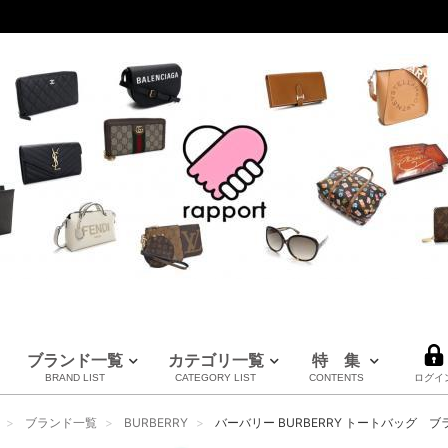
ブランド一覧
カテゴリ一覧
特 集
BRAND LIST
CATEGORY LIST
CONTENTS
ログイ
LOUIS VUITTON
CHANEL
HERMES
全てのブランドを見る
ブランド一覧
BURBERRY
バーバリー BURBERRY トートバッグ ブランド
ルイヴィトン
シャネル
エルメス