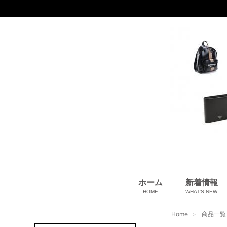
ホーム
新着情報
HOME
WHAT'S NEW
財布
バッグ＆ポーチ
アロマ＆フレグランス
アパレル
靴
帽子
腕時計
サングラス
ネクタイ
ベルト
小物・筆記
アクセサリ
ベビー用品
雑貨・その他
USED Hermès
USED CHANEL
USED other
Home
商品一覧