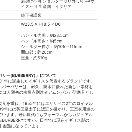
肩掛け不可 ショルダー取り外し可 A4サ
イズ不可 生産国：イタリア
純正保護袋
W23.5 × H18.5 × D6
ハンドル内周：約23.5cm
ハンドル高さ：約5cm
ショルダー長さ：約105～115cm
開口部：約20cm
重量：約510g
リー(BURBERRY)』について
は1901年に誕生したイギリスを代表するブランドです。
・バーバリーは、耐久、防水に優れた新しい素材を
1年には人類初の南極点到達者アムンゼンが防寒具とし
。
良を重ね、1955年にはエリザベス2世のロイヤル
989年には英国皇太子に認証を授かり、王室御用達の
ています。若い世代にもフォーマルからカジュアル
BURBERRYですが、日本では現在イギリス製の
は入手困難になっています。