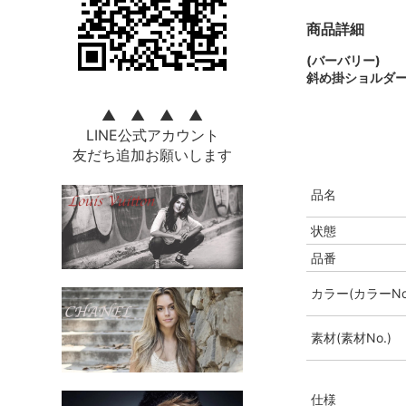
商品詳細
(バーバリー)
斜め掛ショルダー
▲ ▲ ▲ ▲
LINE公式アカウント
友だち追加お願いします
品名
状態
品番
カラー(カラーNo
素材(素材No.)
仕様