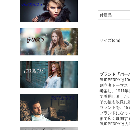
付属品
サイズ(cm)
ブランド『バーバ
BURBERRY
創立者トーマス
考案し、191
て着用しました
その後も改良に改
ワラントを、1
ブランドになっ
まで広く展開する
BURBERRY