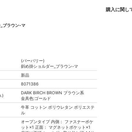
購入に関し
_ブラウン-マ
(バーバリー)
斜め掛ショルダー_ブラウン-マ
新品
8071386
DARK BIRCH BROWN ブラウン系
.)
金具色:ゴールド
牛革 コットン ポリウレタン ポリエステ
ル
オープンタイプ 内側： ファスナーポケ
ット×1 正面： マグネットポケット×1