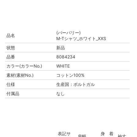
(バーバリー)
品名
M-Tシャツ_ホワイト_XXS
状態
新品
品番
8084234
カラー(カラーNo.)
WHITE
素材(素材No.)
コットン100%
仕様
生産国：ポルトガル
付属品
なし
表記サ
身
着
肩幅
袖丈