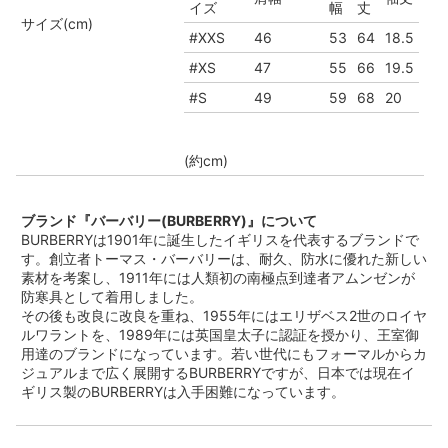
イズ
幅
丈
サイズ(cm)
#XXS
46
53
64
18.5
#XS
47
55
66
19.5
#S
49
59
68
20
(約cm)
ブランド『バーバリー(BURBERRY)』について
BURBERRYは1901年に誕生したイギリスを代表するブランドで
す。創立者トーマス・バーバリーは、耐久、防水に優れた新しい
素材を考案し、1911年には人類初の南極点到達者アムンゼンが
防寒具として着用しました。
その後も改良に改良を重ね、1955年にはエリザベス2世のロイヤ
ルワラントを、1989年には英国皇太子に認証を授かり、王室御
用達のブランドになっています。若い世代にもフォーマルからカ
ジュアルまで広く展開するBURBERRYですが、日本では現在イ
ギリス製のBURBERRYは入手困難になっています。