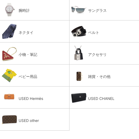
腕時計
サングラス
ネクタイ
ベルト
小物・筆記
アクセサリ
ベビー用品
雑貨・その他
USED Hermès
USED CHANEL
USED other