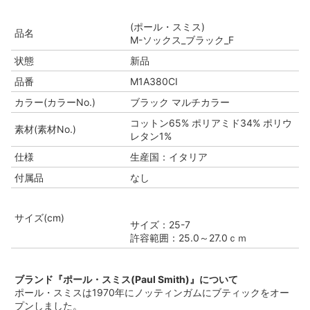
(ポール・スミス)
品名
M-ソックス_ブラック_F
状態
新品
品番
M1A380CI
カラー(カラーNo.)
ブラック マルチカラー
コットン65% ポリアミド34% ポリウ
素材(素材No.)
レタン1%
仕様
生産国：イタリア
付属品
なし
サイズ(cm)
サイズ：25-7
許容範囲：25.0～27.0ｃｍ
ブランド『ポール・スミス(Paul Smith)』について
ポール・スミスは1970年にノッティンガムにブティックをオー
プンしました。