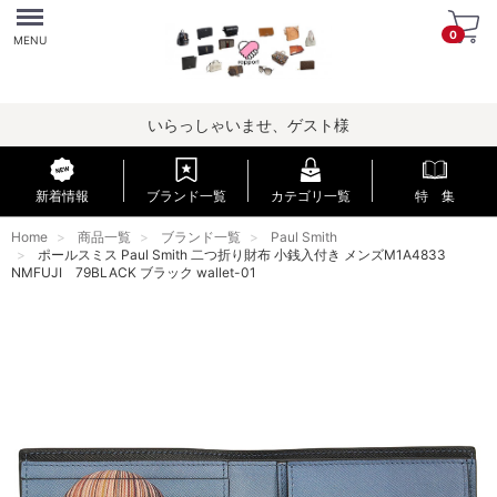
Menu
0
MENU
いらっしゃいませ、ゲスト様
新着情報
ブランド一覧
カテゴリ一覧
特 集
Home
商品一覧
ブランド一覧
Paul Smith
ポールスミス Paul Smith 二つ折り財布 小銭入付き メンズM1A4833
NMFUJI 79BLACK ブラック wallet-01