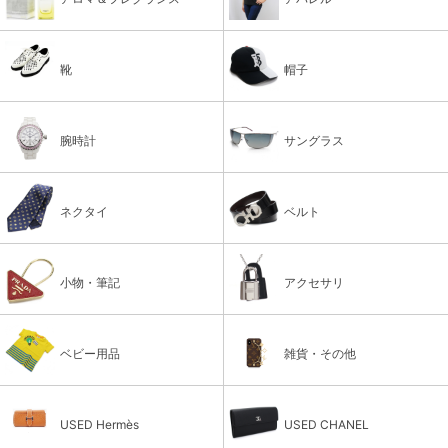
靴
帽子
腕時計
サングラス
ネクタイ
ベルト
小物・筆記
アクセサリ
ベビー用品
雑貨・その他
USED Hermès
USED CHANEL