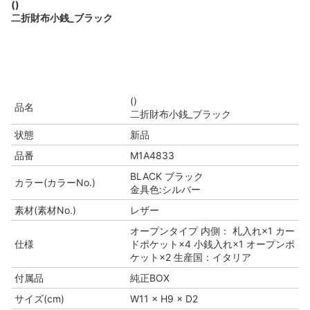
()
二折財布小銭_ブラック
()
品名
二折財布小銭_ブラック
状態
新品
品番
M1A4833
BLACK ブラック
カラー(カラーNo.)
金具色:シルバー
素材(素材No.)
レザー
オープンタイプ 内側： 札入れ×1 カー
仕様
ドポケット×4 小銭入れ×1 オープンポ
ケット×2 生産国：イタリア
付属品
純正BOX
サイズ(cm)
W11 × H9 × D2