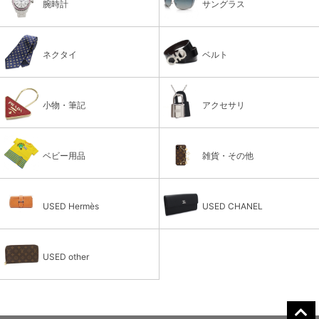
腕時計
サングラス
ネクタイ
ベルト
小物・筆記
アクセサリ
ベビー用品
雑貨・その他
USED Hermès
USED CHANEL
USED other