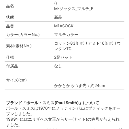
()
品名
M-ソックス_マルチ_F
状態
新品
品番
M1ASOCK
カラー(カラーNo.)
マルチカラー
コットン83% ポリアミド16% ポリウ
素材(素材No.)
レタン1%
仕様
2足セット
付属品
なし
サイズ(cm)
かかとからつま先：約24cm
ブランド『ポール・スミス(Paul Smith)』について
ポール・スミスは1970年にノッティンガムにブティックをオー
プンしました。
1999年にはエリザベス女王からサー(ナイト)の称号が与えられ
ました。