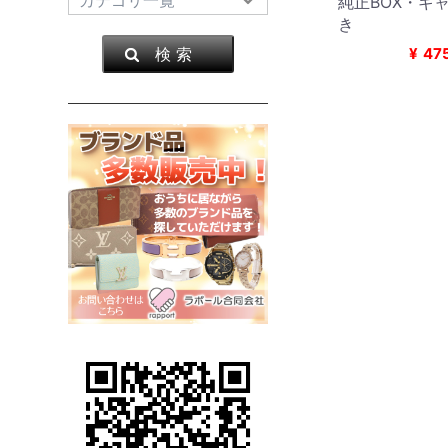
純正BOX・ギ
き
検 索
¥
47