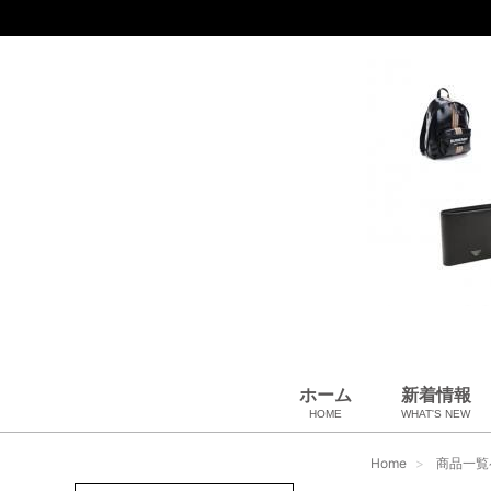
ホーム
新着情報
HOME
WHAT'S NEW
財布
バッグ＆ポーチ
アロマ＆フレグランス
アパレル
靴
帽子
腕時計
サングラス
ネクタイ
ベルト
小物・筆記
アクセサリ
ベビー用品
雑貨・その他
USED Hermès
USED CHANEL
USED other
Home
商品一覧