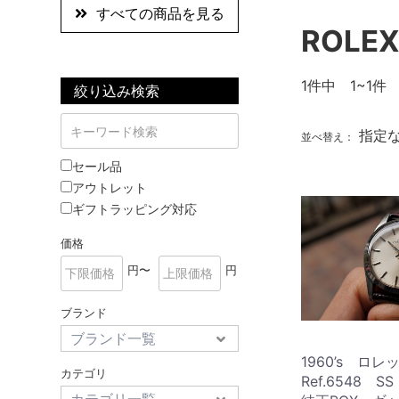
すべての商品を見る
ROLE
1
件中 1~1件
絞り込み検索
指定
並べ替え：
セール品
アウトレット
ギフトラッピング対応
価格
円〜
円
ブランド
1960’s ロ
カテゴリ
Ref.6548 SS