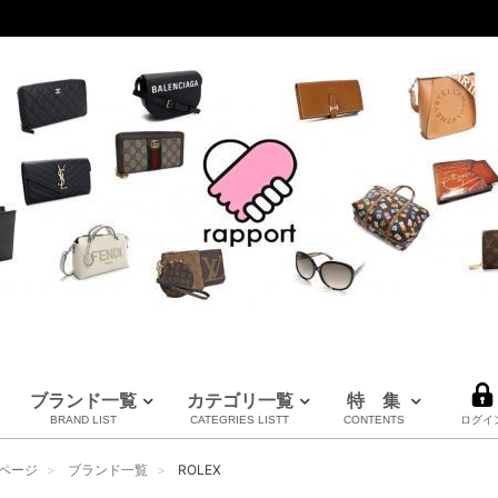
ブランド一覧
カテゴリ一覧
特 集
BRAND LIST
CATEGRIES LISTT
CONTENTS
ログイ
LOUIS VUITTON
CHANEL
HERMES
全てのブランドを見る
ページ
ブランド一覧
ROLEX
ルイヴィトン
シャネル
エルメス