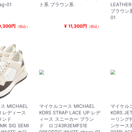
g-01
ト系 ブラウン系
LEATHE
ブラウン系 w
01
0,300円
¥
11,300円
（税込）
（税込）
 MICHAEL
マイケルコース MICHAEL
マイケルコ
ER レディース
KORS STRAP LACE UP レデ
KORS JE
ランド
ィース スニーカー ブラン
ーリング付
MK SIG SEMI
ド ロゴ43R3EMFS1E
ンケース3
C WHITE ホワ
085OPTIC WHITE shoes-01
001BLA