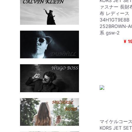
KORS JET S
ァスナー 長財
布 レディース
34H1GT9E8
252BROWN-
系 gsw-2
¥
1
マイケルコース 
KORS JET S