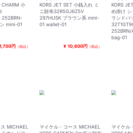
T CHARM 小
KORS JET SET 小銭入れ ミ
KORS JE
布
ニ財布32R5GJ6Z5V
め掛け シ
 252BRN-
297HUSK ブラウン系 mini-
ランドバ
 mini-01
01 wallet-01
32T1GT
252BRN
bag-01
1,700円
¥
10,600円
（税込）
（税込）
 MICHAEL
マイケル・コース MICHAEL
マイケル・