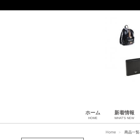
ホーム
新着情報
HOME
WHAT'S NEW
財布
バッグ＆ポーチ
アロマ＆フレグランス
アパレル
靴
帽子
腕時計
サングラス
ネクタイ
ベルト
小物・筆記
アクセサリ
ベビー用品
雑貨・その他
USED Hermès
USED CHANEL
USED other
Home
商品一覧