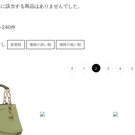
件に該当する商品はありませんでした。
~240件
なし
新着順
価格の高い順
価格の低い順
1
2
3
4
5