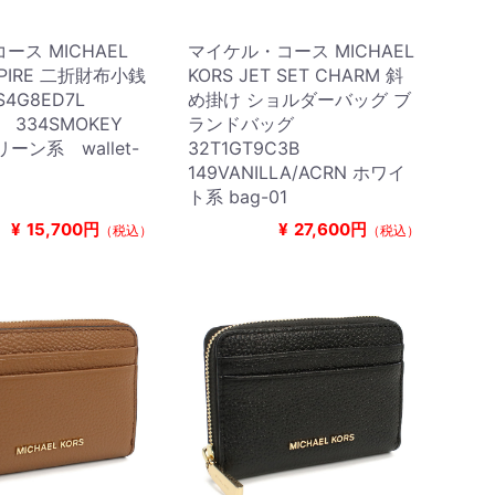
ース MICHAEL
マイケル・コース MICHAEL
MPIRE 二折財布小銭
KORS JET SET CHARM 斜
S4G8ED7L
め掛け ショルダーバッグ ブ
R 334SMOKEY
ランドバッグ
グリーン系 wallet-
32T1GT9C3B
149VANILLA/ACRN ホワイ
ト系 bag-01
¥
15,700円
¥
27,600円
（税込）
（税込）