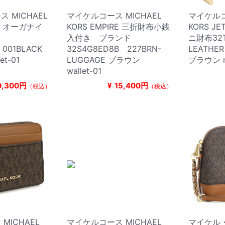
 MICHAEL
マイケルコース MICHAEL
マイケルコ
ET オーガナイ
KORS EMPIRE 三折財布小銭
KORS J
ド
入付き ブランド
ニ財布32
 001BLACK
32S4G8ED8B 227BRN-
LEATHE
t-01
LUGGAGE ブラウン
ブラウン min
wallet-01
0,300円
¥
15,400円
（税込）
（税込）
MICHAEL
マイケルコース MICHAEL
マイケル・