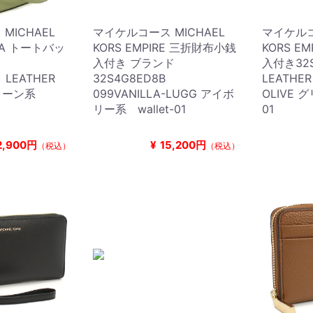
MICHAEL
マイケルコース MICHAEL
マイケルコ
HIA トートバッ
KORS EMPIRE 三折財布小銭
KORS E
入付き ブランド
入付き32
T LEATHER
32S4G8ED8B
LEATHE
 グリーン系
099VANILLA-LUGG アイボ
OLIVE 
リー系 wallet-01
01
2,900円
¥
15,200円
（税込）
（税込）