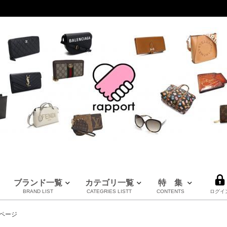
ブランド一覧
カテゴリ一覧
特 集
BRAND LIST
CATEGRIES LISTT
CONTENTS
ログイ
LOUIS VUITTON
CHANEL
HERMES
全てのブランドを見る
ページ
ルイヴィトン
シャネル
エルメス