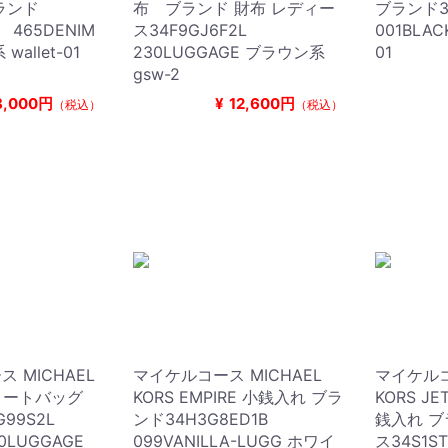
ランド
布 ブランド 財布 レディー
ブランド3
 465DENIM
ス34F9GJ6F2L
001BLA
wallet-01
230LUGGAGE ブラウン系
01
gsw-2
8,000円
¥
12,600円
（税込）
（税込）
 MICHAEL
マイケルコース MICHAEL
マイケルコ
SA トートバッグ
KORS EMPIRE 小銭入れ ブラ
KORS JE
G99S2L
ンド34H3G8ED1B
銭入れ ブ
0LUGGAGE
099VANILLA-LUGG ホワイ
ス34S1S