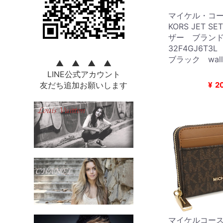
マイケル・コース
KORS JET S
ザー ブラン
32F4GJ6T3L
ブラック walle
▲ ▲ ▲ ▲
LINE公式アカウント
友だち追加お願いします
¥
2
マイケルコース 