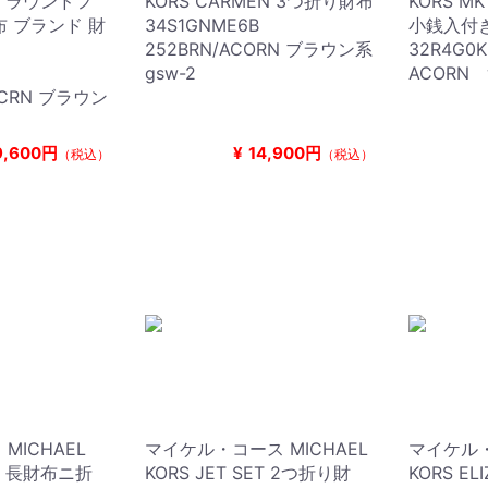
ET ラウンドフ
KORS CARMEN 3つ折り財布
KORS M
布 ブランド 財
34S1GNME6B
小銭入付
252BRN/ACORN ブラウン系
32R4G0K
B
gsw-2
ACORN w
ACRN ブラウン
9,600円
¥
14,900円
（税込）
（税込）
MICHAEL
マイケル・コース MICHAEL
マイケル・
ET 長財布ニ折
KORS JET SET 2つ折り財
KORS 