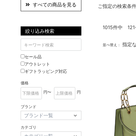
すべての商品を見る
ご指定の検索条
1015
件中 121
絞り込み検索
指定
並べ替え：
セール品
アウトレット
ギフトラッピング対応
価格
円〜
円
ブランド
カテゴリ