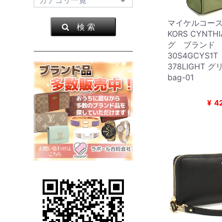
マイケルコース 
検 索
KORS CYNT
グ ブランド
30S4GCYS1
378LIGHT
bag-01
¥
4