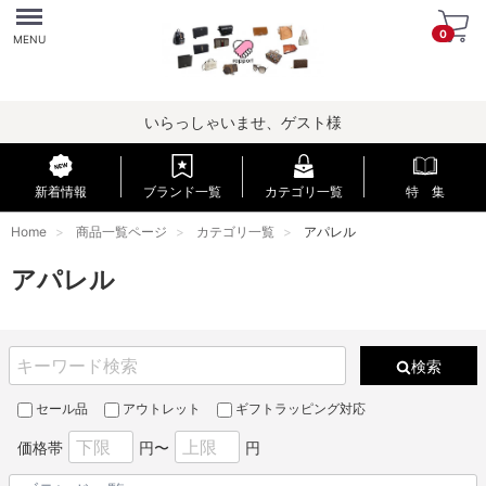
Menu
0
MENU
いらっしゃいませ、ゲスト様
新着情報
ブランド一覧
カテゴリ一覧
特 集
Home
商品一覧ページ
カテゴリ一覧
アパレル
アパレル
検索
セール品
アウトレット
ギフトラッピング対応
価格帯
円〜
円