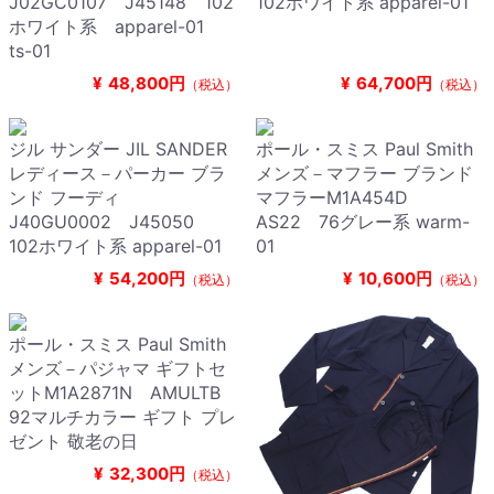
J02GC0107 J45148 102
102ホワイト系 apparel-01
ホワイト系 apparel-01
ts-01
¥
48,800円
¥
64,700円
（税込）
（税込）
ジル サンダー JIL SANDER
ポール・スミス Paul Smith
レディース－パーカー ブラ
メンズ－マフラー ブランド
ンド フーディ
マフラーM1A454D
J40GU0002 J45050
AS22 76グレー系 warm-
102ホワイト系 apparel-01
01
¥
54,200円
¥
10,600円
（税込）
（税込）
ポール・スミス Paul Smith
メンズ－パジャマ ギフトセ
ットM1A2871N AMULTB
92マルチカラー ギフト プレ
ゼント 敬老の日
¥
32,300円
（税込）