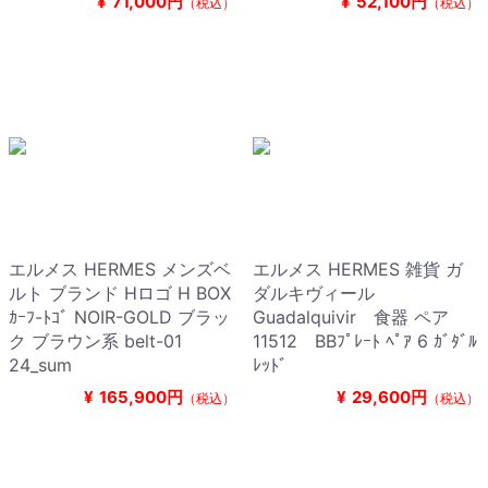
¥
71,000円
¥
52,100円
（税込）
（税込）
エルメス HERMES メンズベ
エルメス HERMES 雑貨 ガ
ルト ブランド Hロゴ H BOX
ダルキヴィール
ｶｰﾌ-ﾄｺﾞ NOIR-GOLD ブラッ
Guadalquivir 食器 ペア
ク ブラウン系 belt-01
11512 BBﾌﾟﾚｰﾄ ﾍﾟｱ 6 ｶﾞﾀﾞﾙ
24_sum
ﾚｯﾄﾞ
¥
165,900円
¥
29,600円
（税込）
（税込）