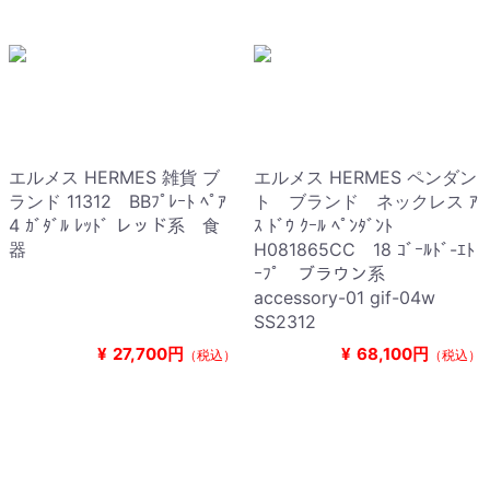
エルメス HERMES 雑貨 ブ
エルメス HERMES ペンダン
ランド 11312 BBﾌﾟﾚｰﾄ ﾍﾟｱ
ト ブランド ネックレス ｱ
4 ｶﾞﾀﾞﾙ ﾚｯﾄﾞ レッド系 食
ｽ ﾄﾞｳ ｸｰﾙ ﾍﾟﾝﾀﾞﾝﾄ
器
H081865CC 18 ｺﾞｰﾙﾄﾞ-ｴﾄ
ｰﾌﾟ ブラウン系
accessory-01 gif-04w
SS2312
¥
27,700円
¥
68,100円
（税込）
（税込）