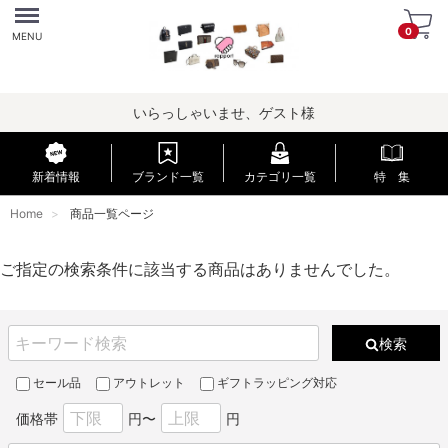
Menu
0
MENU
いらっしゃいませ、ゲスト様
新着情報
ブランド一覧
カテゴリ一覧
特 集
Home
商品一覧ページ
ご指定の検索条件に該当する商品はありませんでした。
検索
セール品
アウトレット
ギフトラッピング対応
価格帯
円〜
円