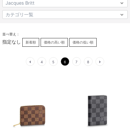
並べ替え：
指定なし
新着順
価格の高い順
価格の低い順
4
5
6
7
8