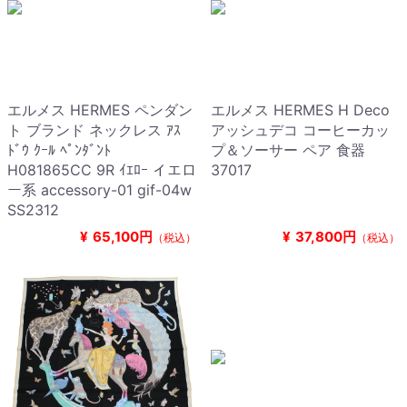
エルメス HERMES ペンダン
エルメス HERMES H Deco
ト ブランド ネックレス ｱｽ
アッシュデコ コーヒーカッ
ﾄﾞｳ ｸｰﾙ ﾍﾟﾝﾀﾞﾝﾄ
プ＆ソーサー ペア 食器
H081865CC 9R ｲｴﾛｰ イエロ
37017
ー系 accessory-01 gif-04w
SS2312
¥
65,100円
¥
37,800円
（税込）
（税込）