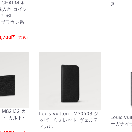
T CHARM キ
ヌ
銭入れ コイン
T9D6L
E ブラウン系
0,700円
（税込）
n M82132 カ
Louis Vuitton M30503 ジ
Louis Vu
ルト カルト･
ッピーウォレット･ヴェルテ
ーガナイ
ィカル