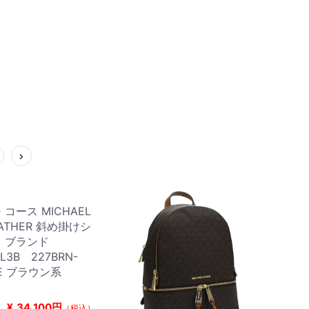
コース MICHAEL
EATHER 斜め掛けシ
 ブランド
L3B 227BRN-
GE ブラウン系
¥
34,100円
（税込）