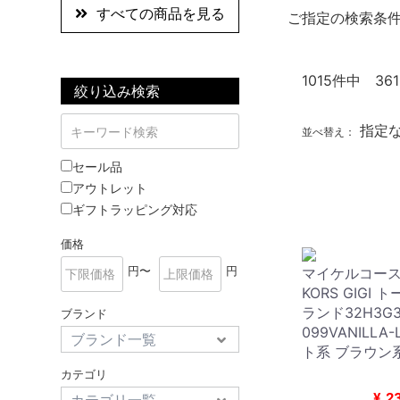
すべての商品を見る
ご指定の検索条
1015
件中 361
絞り込み検索
指定
並べ替え：
セール品
アウトレット
ギフトラッピング対応
価格
円〜
円
マイケルコース 
KORS GIGI
ランド32H3G
ブランド
099VANILLA
ト系 ブラウン系 
カテゴリ
¥
2