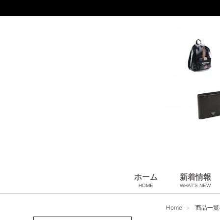
ホーム
新着情報
HOME
WHAT'S NEW
財布
バッグ＆ポーチ
アロマ＆フレグランス
アパレル
靴
帽子
腕時計
サングラス
ネクタイ
ベルト
小物・筆記
アクセサリ
ベビー用品
雑貨・その他
USED Hermès
USED CHANEL
USED other
Home
商品一覧