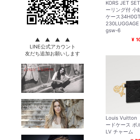
KORS JET SE
ーリング付 小
ケース34H0G
230LUGGAG
gsw-6
▲ ▲ ▲ ▲
¥
1
LINE公式アカウント
友だち追加お願いします
Louis Vuitto
ードケース ポ
LV チャーム