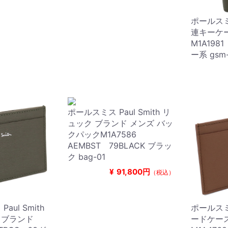
ポールスミス
連キーケ
M1A198
ー系 gsm
ポールスミス Paul Smith リ
ュック ブランド メンズ バッ
クパックM1A7586
AEMBST 79BLACK ブラッ
ク bag-01
¥
91,800円
（税込）
ul Smith
ポールスミス
 ブランド
ードケース