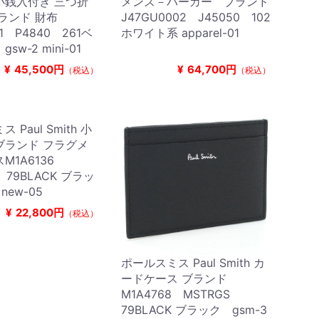
小銭入付き 三つ折
メンズ－パーカー ブランド
ランド 財布
J47GU0002 J45050 102
11 P4840 261ベ
ホワイト系 apparel-01
w-2 mini-01
¥
45,500円
¥
64,700円
（税込）
（税込）
 Paul Smith 小
ブランド フラグメ
M1A6136
 79BLACK ブラッ
 new-05
¥
22,800円
（税込）
ポールスミス Paul Smith カ
ードケース ブランド
M1A4768 MSTRGS
79BLACK ブラック gsm-3