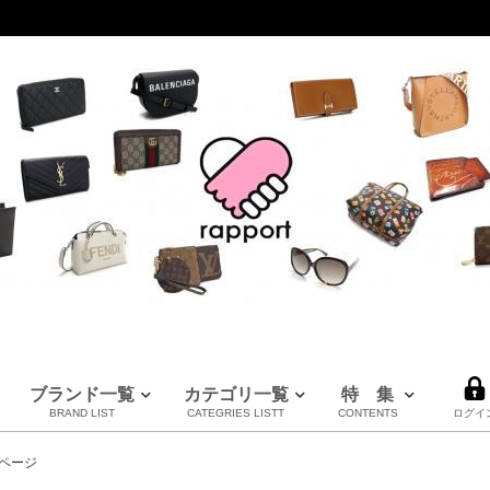
ブランド一覧
カテゴリ一覧
特 集
BRAND LIST
CATEGRIES LISTT
CONTENTS
ログイ
LOUIS VUITTON
CHANEL
HERMES
全てのブランドを見る
ページ
ルイヴィトン
シャネル
エルメス