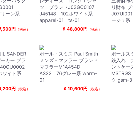
ルダーバッグ
レディース－ロングＴシャ
三折財布
G0001
ツ ブランドJ02GC0107
り財布 ブ
4グリーン系
J45148 102ホワイト系
J07UI00
apparel-01 ts-01
ージュ系 gs
7,500円
¥
48,800円
（税込）
（税込）
L SANDER
ポール・スミス Paul Smith
ポールスミス
ーカー ブラ
メンズ－マフラー ブランド
銭入れ 
40GU0002
マフラーM1A454D
ントケース
2ホワイト系
AS22 76グレー系 warm-
MSTRGS
01
ク gsm-3
4,200円
¥
10,600円
（税込）
（税込）