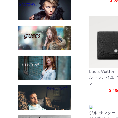
¥
7
Louis Vuitto
ルトフォイユ･
ヌ
¥
15
ジル サンダー JI