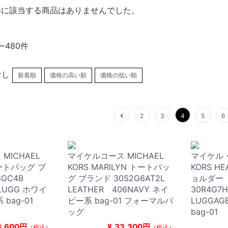
件に該当する商品はありませんでした。
~480件
なし
新着順
価格の高い順
価格の低い順
2
3
4
5
6
MICHAEL
マイケルコース MICHAEL
マイケル・
 トートバッグ ブ
KORS MARILYN トートバッ
KORS H
3GC4B
グ ブランド 30S2G6AT2L
ョルダー
-LUGG ホワイ
LEATHER 406NAVY ネイ
30R4G7H
bag-01
ビー系 bag-01 フォーマルバ
LUGGA
ッグ
bag-01
3,600円
¥
33,300円
（税込）
（税込）