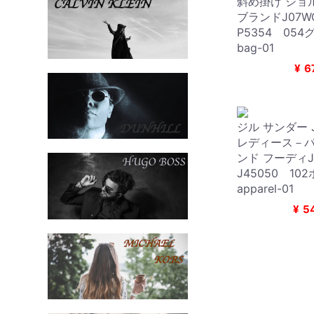
斜め掛け ショ
ブランドJ07W
P5354 05
bag-01
¥
6
ジル サンダー JI
レディース－パ
ンド フーディJ
J45050 10
apparel-01
¥
5