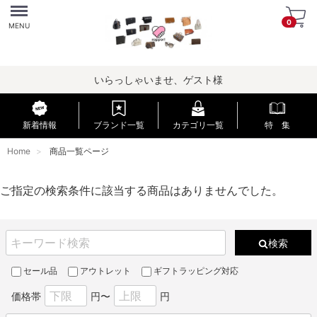
Menu
0
MENU
いらっしゃいませ、ゲスト様
新着情報
ブランド一覧
カテゴリ一覧
特 集
Home
商品一覧ページ
ご指定の検索条件に該当する商品はありませんでした。
検索
セール品
アウトレット
ギフトラッピング対応
価格帯
円〜
円