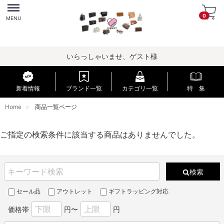
Menu
0
MENU
いらっしゃいませ、ゲスト様
新着情報
ブランド一覧
カテゴリ一覧
特 集
Home
商品一覧ページ
ご指定の検索条件に該当する商品はありませんでした。
検索
セール品
アウトレット
ギフトラッピング対応
価格帯
円〜
円